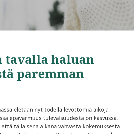
a tavalla haluan
istä paremman
assa eletään nyt todella levottomia aikoja.
sa epävarmuus tulevaisuudesta on kasvussa.
 että tällaisena aikana vahvasta kokemuksesta