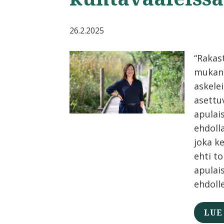
26.2.2025
“Rakas
mukan
askelei
asettu
apulai
ehdolla
joka k
ehti t
apulai
ehdolle
LUE