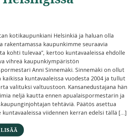
tan kotikaupunkiani Helsinkiä ja haluan olla
a rakentamassa kaupunkimme seuraavia
ta kohti tulevaa”, kertoo kuntavaaleissa ehdolle
va vihreä kaupunkiympäristön
spormestari Anni Sinnemäki. Sinnemäki on ollut
 kaikissa kuntavaaleissa vuodesta 2004 ja tullut
erta valituksi valtuustoon. Kansanedustajana hän
oimia neljä kautta ennen apualaispormestarin ja
skaupunginjohtajan tehtäviä. Päätös asettua
 kuntavaaleissa viidennen kerran edelsi tällä […]
 LISÄÄ