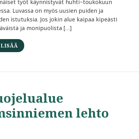
äiset työt käynnistyvät huhti−toukokuun
essa. Luvassa on myös uusien puiden ja
en istutuksia. Jos jokin alue kaipaa kipeästi
läväistä ja monipuolista […]
 LISÄÄ
uojelualue
msinniemen lehto