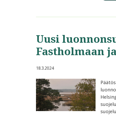
Uusi luonnons
Fastholmaan j
18.3.2024
Päätös
luonno
Helsin
suojel
suojelu