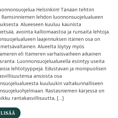
luonnonsuojelua Helsinkiin! Tänään tehtiin
 Ramsinniemen lehdon luonnonsuojelualueen
nuksesta. Alueeseen kuuluu kaunista
etsää, avointa kalliomaastoa ja runsaita lehtoja.
nsuojelualueen laajennuksen itäinen osa on
metsävaltainen. Alueelta löytyy myös
nameren eli Itämeren varhaisvaiheen aikainen
sranta. Luonnonsuojelualueella esiintyy useita
aisia lehtotyyppejä. Edustavan ja monipuolisen
asvillisuutensa ansiosta osa
nsuojelualueesta kuuluukin valtakunnalliseen
ensuojeluohjelmaan. Rastasniemen kärjessä on
aikku rantakasvillisuutta, […]
 LISÄÄ