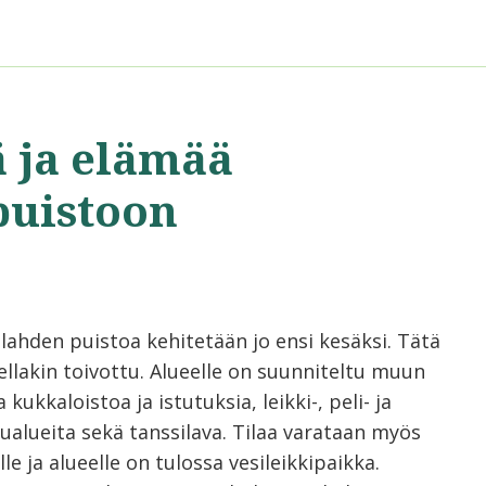
ä ja elämää
puistoon
lahden puistoa kehitetään jo ensi kesäksi. Tätä
ellakin toivottu. Alueelle on suunniteltu muun
kukkaloistoa ja istutuksia, leikki-, peli- ja
lualueita sekä tanssilava. Tilaa varataan myös
lle ja alueelle on tulossa vesileikkipaikka.