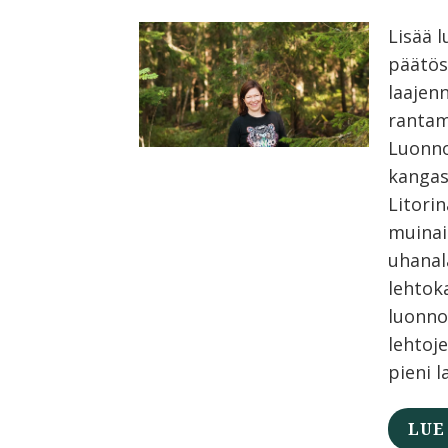
Lisää 
päätös
laajen
rantam
Luonno
kangas
Litori
muinai
uhanal
lehtok
luonno
lehtoj
pieni l
LUE