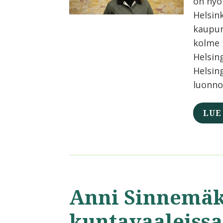
on hyö
Helsin
kaupun
kolme 
Helsing
Helsin
luonno
LUE
Anni Sinnemäk
kuntavaaleissa