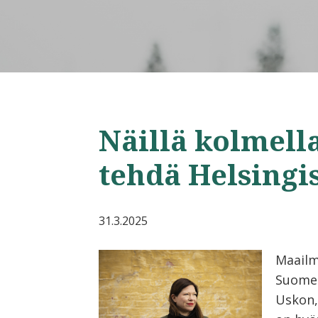
Näillä kolmell
tehdä Helsing
31.3.2025
Maailm
Suomes
Uskon,