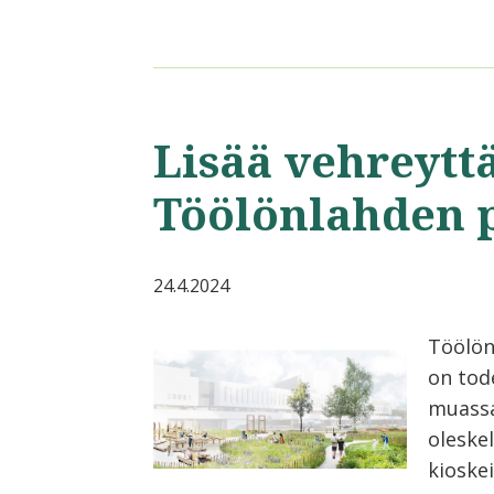
Lisää vehreytt
Töölönlahden 
24.4.2024
Töölön
on tod
muassa 
oleske
kioskei