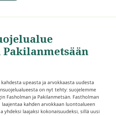
uojelualue
a Pakilanmetsään
 kahdesta upeasta ja arvokkaasta uudesta
nsuojelualueesta on nyt tehty: suojelemme
gin Fasholman ja Pakilanmetsän. Fastholman
u laajentaa kahden arvokkaan luontoalueen
a yhdeksi laajaksi kokonaisuudeksi, sillä uusi