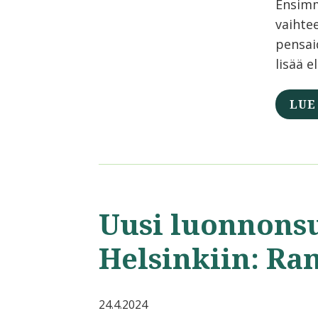
Ensimm
vaihte
pensaid
lisää e
LUE
Uusi luonnons
Helsinkiin: Ra
24.4.2024