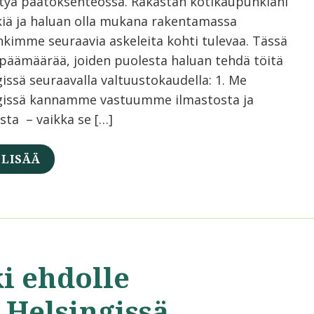
tyä päätöksenteossa. Rakastan kotikaupunkiani
kiä ja haluan olla mukana rakentamassa
kimme seuraavia askeleita kohti tulevaa. Tässä
päämäärää, joiden puolesta haluan tehdä töitä
issä seuraavalla valtuustokaudella: 1. Me
gissä kannamme vastuumme ilmastosta ja
sta – vaikka se […]
 LISÄÄ
i ehdolle
 Helsingissä