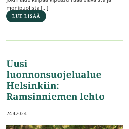
monipuolista […]
LUE LISÄÄ
Uusi
luonnonsuojelualue
Helsinkiin:
Ramsinniemen lehto
24.4.2024