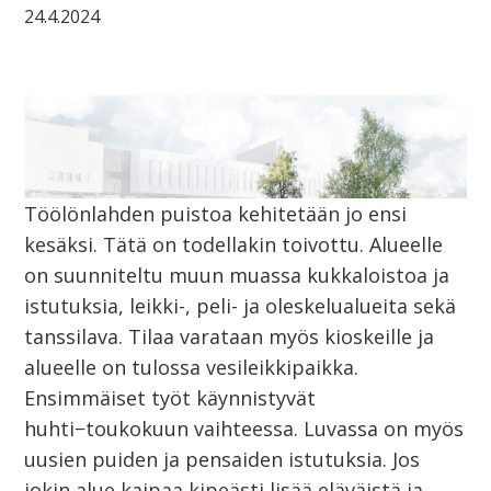
24.4.2024
Töölönlahden puistoa kehitetään jo ensi
kesäksi. Tätä on todellakin toivottu. Alueelle
on suunniteltu muun muassa kukkaloistoa ja
istutuksia, leikki-, peli- ja oleskelualueita sekä
tanssilava. Tilaa varataan myös kioskeille ja
alueelle on tulossa vesileikkipaikka.
Ensimmäiset työt käynnistyvät
huhti−toukokuun vaihteessa. Luvassa on myös
uusien puiden ja pensaiden istutuksia. Jos
jokin alue kaipaa kipeästi lisää eläväistä ja