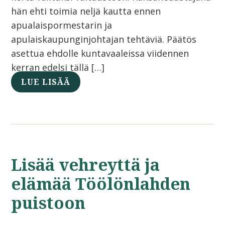
hän ehti toimia neljä kautta ennen
apualaispormestarin ja
apulaiskaupunginjohtajan tehtäviä. Päätös
asettua ehdolle kuntavaaleissa viidennen
kerran edelsi tällä […]
LUE LISÄÄ
Lisää vehreyttä ja
elämää Töölönlahden
puistoon