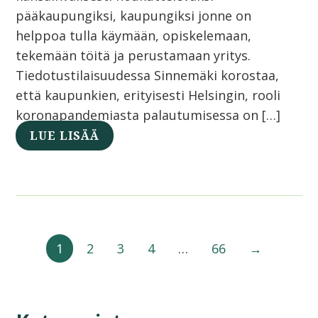
pääkaupungiksi, kaupungiksi jonne on
helppoa tulla käymään, opiskelemaan,
tekemään töitä ja perustamaan yritys.
Tiedotustilaisuudessa Sinnemäki korostaa,
että kaupunkien, erityisesti Helsingin, rooli
koronapandemiasta palautumisessa on […]
LUE LISÄÄ
1
2
3
4
…
66
→