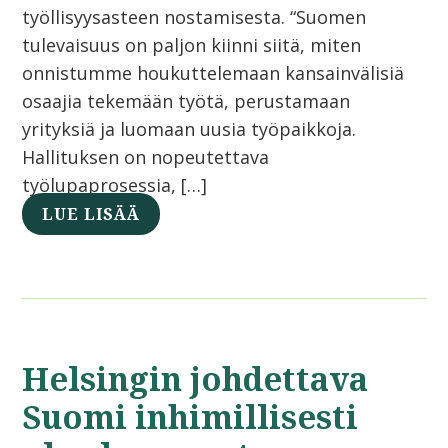
työllisyysasteen nostamisesta. “Suomen
tulevaisuus on paljon kiinni siitä, miten
onnistumme houkuttelemaan kansainvälisiä
osaajia tekemään työtä, perustamaan
yrityksiä ja luomaan uusia työpaikkoja.
Hallituksen on nopeutettava
työlupaprosessia, […]
LUE LISÄÄ
Helsingin johdettava
Suomi inhimillisesti