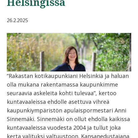
Helsingissä
26.2.2025
“Rakastan kotikaupunkiani Helsinkiä ja haluan
olla mukana rakentamassa kaupunkimme
seuraavia askeleita kohti tulevaa”, kertoo
kuntavaaleissa ehdolle asettuva vihreä
kaupunkiympäristön apulaispormestari Anni
Sinnemäki. Sinnemäki on ollut ehdolla kaikissa
kuntavaaleissa vuodesta 2004 ja tullut joka
kerta valituksi valtuustoon. Kansanedustajana