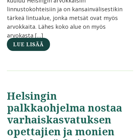
kuuluu Helsingin arvokkaisiin
linnustokohteisiin ja on kansainvälisestikin
tärkeä lintualue, jonka metsät ovat myös
arvokkaita. Lähes koko alue on myös
arvokasta […]
LUE LISÄÄ
Helsingin
palkkaohjelma nostaa
varhaiskasvatuksen
opettajien ja monien