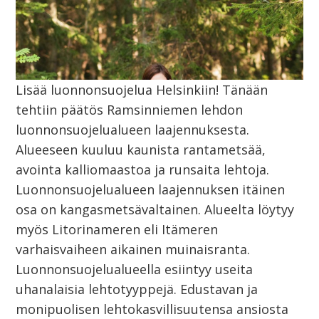
Lisää luonnonsuojelua Helsinkiin! Tänään
tehtiin päätös Ramsinniemen lehdon
luonnonsuojelualueen laajennuksesta.
Alueeseen kuuluu kaunista rantametsää,
avointa kalliomaastoa ja runsaita lehtoja.
Luonnonsuojelualueen laajennuksen itäinen
osa on kangasmetsävaltainen. Alueelta löytyy
myös Litorinameren eli Itämeren
varhaisvaiheen aikainen muinaisranta.
Luonnonsuojelualueella esiintyy useita
uhanalaisia lehtotyyppejä. Edustavan ja
monipuolisen lehtokasvillisuutensa ansiosta