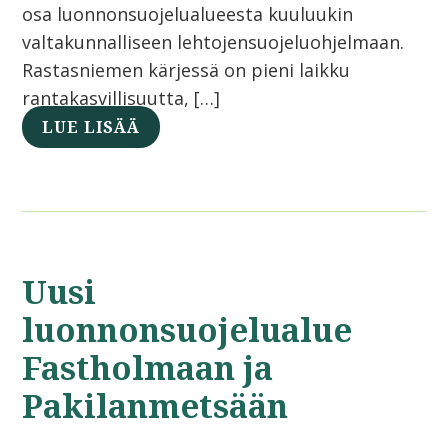
osa luonnonsuojelualueesta kuuluukin
valtakunnalliseen lehtojensuojeluohjelmaan.
Rastasniemen kärjessä on pieni laikku
rantakasvillisuutta, […]
LUE LISÄÄ
Uusi
luonnonsuojelualue
Fastholmaan ja
Pakilanmetsään