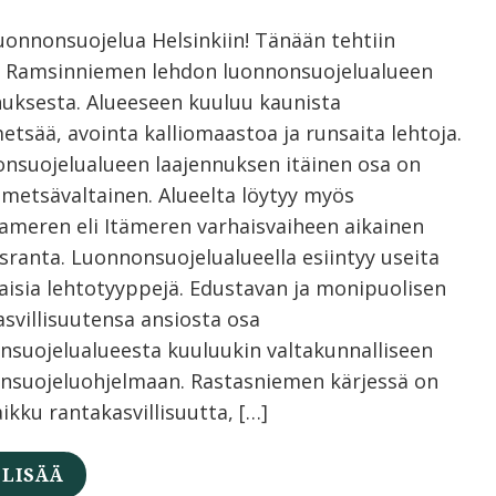
luonnonsuojelua Helsinkiin! Tänään tehtiin
 Ramsinniemen lehdon luonnonsuojelualueen
nuksesta. Alueeseen kuuluu kaunista
etsää, avointa kalliomaastoa ja runsaita lehtoja.
nsuojelualueen laajennuksen itäinen osa on
metsävaltainen. Alueelta löytyy myös
nameren eli Itämeren varhaisvaiheen aikainen
sranta. Luonnonsuojelualueella esiintyy useita
aisia lehtotyyppejä. Edustavan ja monipuolisen
asvillisuutensa ansiosta osa
nsuojelualueesta kuuluukin valtakunnalliseen
ensuojeluohjelmaan. Rastasniemen kärjessä on
aikku rantakasvillisuutta, […]
 LISÄÄ