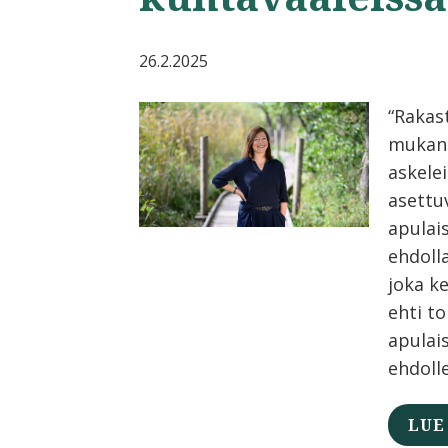
26.2.2025
“Rakas
mukan
askelei
asettu
apulai
ehdolla
joka k
ehti t
apulai
ehdolle
LUE