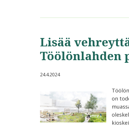
Lisää vehreytt
Töölönlahden 
24.4.2024
Töölön
on tod
muassa 
oleske
kioskei