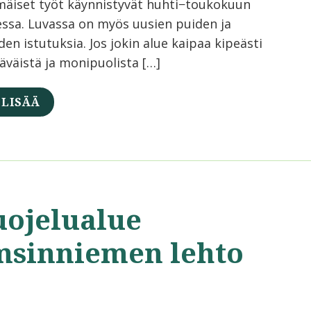
äiset työt käynnistyvät huhti−toukokuun
essa. Luvassa on myös uusien puiden ja
en istutuksia. Jos jokin alue kaipaa kipeästi
läväistä ja monipuolista […]
 LISÄÄ
uojelualue
msinniemen lehto