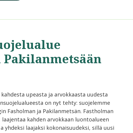
uojelualue
a Pakilanmetsään
 kahdesta upeasta ja arvokkaasta uudesta
nsuojelualueesta on nyt tehty: suojelemme
gin Fasholman ja Pakilanmetsän. Fastholman
u laajentaa kahden arvokkaan luontoalueen
a yhdeksi laajaksi kokonaisuudeksi, sillä uusi