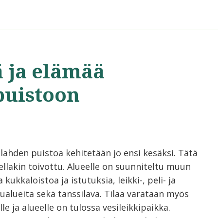
ä ja elämää
puistoon
lahden puistoa kehitetään jo ensi kesäksi. Tätä
ellakin toivottu. Alueelle on suunniteltu muun
kukkaloistoa ja istutuksia, leikki-, peli- ja
lualueita sekä tanssilava. Tilaa varataan myös
lle ja alueelle on tulossa vesileikkipaikka.