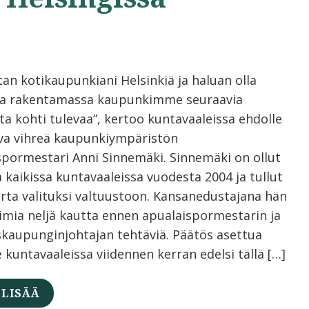
tan kotikaupunkiani Helsinkiä ja haluan olla
a rakentamassa kaupunkimme seuraavia
ta kohti tulevaa”, kertoo kuntavaaleissa ehdolle
va vihreä kaupunkiympäristön
spormestari Anni Sinnemäki. Sinnemäki on ollut
 kaikissa kuntavaaleissa vuodesta 2004 ja tullut
erta valituksi valtuustoon. Kansanedustajana hän
oimia neljä kautta ennen apualaispormestarin ja
skaupunginjohtajan tehtäviä. Päätös asettua
 kuntavaaleissa viidennen kerran edelsi tällä […]
 LISÄÄ