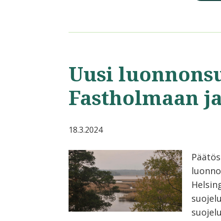
Uusi luonnons
Fastholmaan j
18.3.2024
Päätös
luonno
Helsin
suojel
suojelu