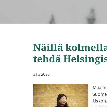
Näillä kolmell
tehdä Helsing
31.3.2025
Maailm
Suomes
Uskon,