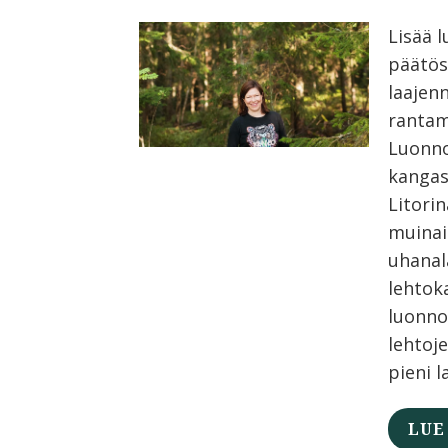
Lisää 
päätös
laajen
rantam
Luonno
kangas
Litori
muinai
uhanal
lehtok
luonno
lehtoj
pieni l
LUE