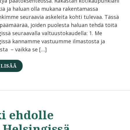
tyä päätöksenteossa. Rakastan kotikaupunkiani
kiä ja haluan olla mukana rakentamassa
kimme seuraavia askeleita kohti tulevaa. Tässä
päämäärää, joiden puolesta haluan tehdä töitä
issä seuraavalla valtuustokaudella: 1. Me
gissä kannamme vastuumme ilmastosta ja
sta – vaikka se […]
 LISÄÄ
i ehdolle
 Helsingissä