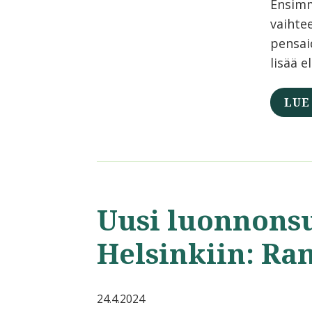
Ensimm
vaihte
pensaid
lisää e
LUE
Uusi luonnons
Helsinkiin: Ra
24.4.2024