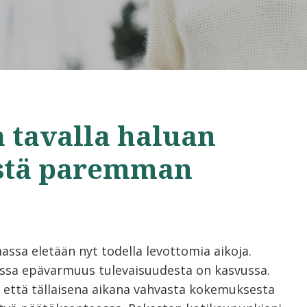
a tavalla haluan
istä paremman
assa eletään nyt todella levottomia aikoja.
sa epävarmuus tulevaisuudesta on kasvussa.
 että tällaisena aikana vahvasta kokemuksesta