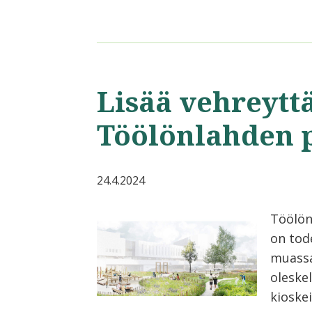
Lisää vehreytt
Töölönlahden 
24.4.2024
Töölön
on tod
muassa 
oleske
kioskei