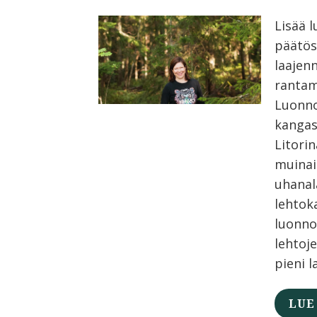
Lisää 
päätös
laajen
rantam
Luonno
kangas
Litori
muinai
uhanal
lehtok
luonno
lehtoj
pieni l
LUE