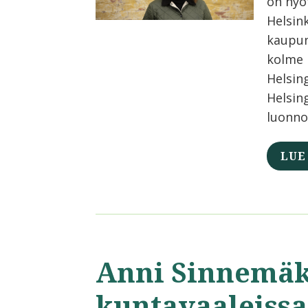
on hyö
Helsin
kaupun
kolme 
Helsing
Helsin
luonno
LUE
Anni Sinnemäk
kuntavaaleissa