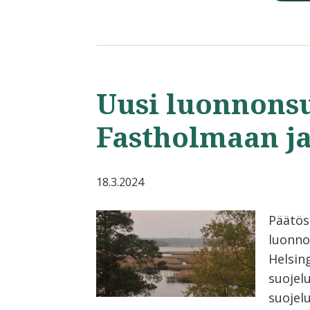
Uusi luonnons
Fastholmaan j
18.3.2024
Päätös
luonno
Helsin
suojel
suojelu