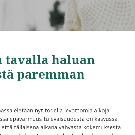
a tavalla haluan
istä paremman
assa eletään nyt todella levottomia aikoja.
sa epävarmuus tulevaisuudesta on kasvussa.
 että tällaisena aikana vahvasta kokemuksesta