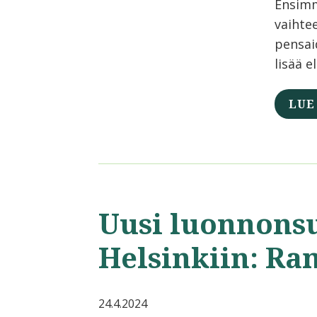
Ensimm
vaihte
pensaid
lisää e
LUE
Uusi luonnons
Helsinkiin: Ra
24.4.2024