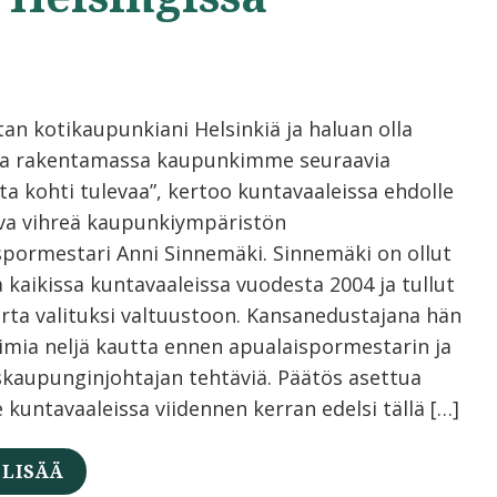
tan kotikaupunkiani Helsinkiä ja haluan olla
a rakentamassa kaupunkimme seuraavia
ta kohti tulevaa”, kertoo kuntavaaleissa ehdolle
va vihreä kaupunkiympäristön
spormestari Anni Sinnemäki. Sinnemäki on ollut
 kaikissa kuntavaaleissa vuodesta 2004 ja tullut
erta valituksi valtuustoon. Kansanedustajana hän
oimia neljä kautta ennen apualaispormestarin ja
skaupunginjohtajan tehtäviä. Päätös asettua
 kuntavaaleissa viidennen kerran edelsi tällä […]
 LISÄÄ