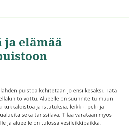
ä ja elämää
puistoon
lahden puistoa kehitetään jo ensi kesäksi. Tätä
ellakin toivottu. Alueelle on suunniteltu muun
kukkaloistoa ja istutuksia, leikki-, peli- ja
lualueita sekä tanssilava. Tilaa varataan myös
lle ja alueelle on tulossa vesileikkipaikka.