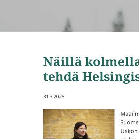
Näillä kolmell
tehdä Helsing
31.3.2025
Maailm
Suomes
Uskon,