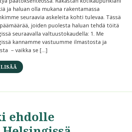
tyä päätöksenteossa. Rakastan kotikaupunkiani
kiä ja haluan olla mukana rakentamassa
kimme seuraavia askeleita kohti tulevaa. Tässä
päämäärää, joiden puolesta haluan tehdä töitä
issä seuraavalla valtuustokaudella: 1. Me
gissä kannamme vastuumme ilmastosta ja
sta – vaikka se […]
 LISÄÄ
i ehdolle
 Helsingissä