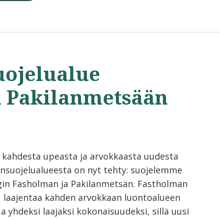
uojelualue
a Pakilanmetsään
 kahdesta upeasta ja arvokkaasta uudesta
nsuojelualueesta on nyt tehty: suojelemme
gin Fasholman ja Pakilanmetsän. Fastholman
u laajentaa kahden arvokkaan luontoalueen
a yhdeksi laajaksi kokonaisuudeksi, sillä uusi