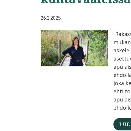
26.2.2025
“Rakas
mukan
askelei
asettu
apulai
ehdolla
joka k
ehti t
apulai
ehdolle
LUE