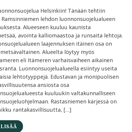
luonnonsuojelua Helsinkiin! Tänään tehtiin
 Ramsinniemen lehdon luonnonsuojelualueen
nuksesta. Alueeseen kuuluu kaunista
etsää, avointa kalliomaastoa ja runsaita lehtoja.
nsuojelualueen laajennuksen itäinen osa on
metsävaltainen. Alueelta löytyy myös
nameren eli Itämeren varhaisvaiheen aikainen
sranta. Luonnonsuojelualueella esiintyy useita
aisia lehtotyyppejä. Edustavan ja monipuolisen
asvillisuutensa ansiosta osa
nsuojelualueesta kuuluukin valtakunnalliseen
ensuojeluohjelmaan. Rastasniemen kärjessä on
aikku rantakasvillisuutta, […]
 LISÄÄ