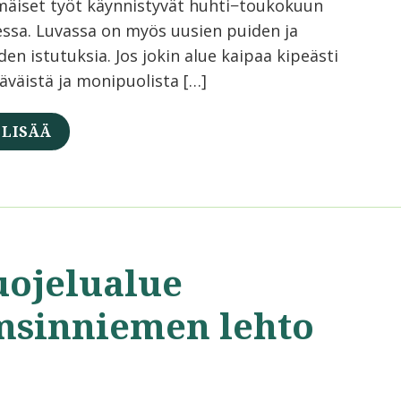
äiset työt käynnistyvät huhti−toukokuun
essa. Luvassa on myös uusien puiden ja
en istutuksia. Jos jokin alue kaipaa kipeästi
läväistä ja monipuolista […]
 LISÄÄ
uojelualue
msinniemen lehto