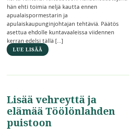
hän ehti toimia neljä kautta ennen
apualaispormestarin ja
apulaiskaupunginjohtajan tehtäviä. Päätös
asettua ehdolle kuntavaaleissa viidennen
kerran edelsi tällä […]
LUE LISÄÄ
Lisää vehreyttä ja
elämää Töölönlahden
puistoon