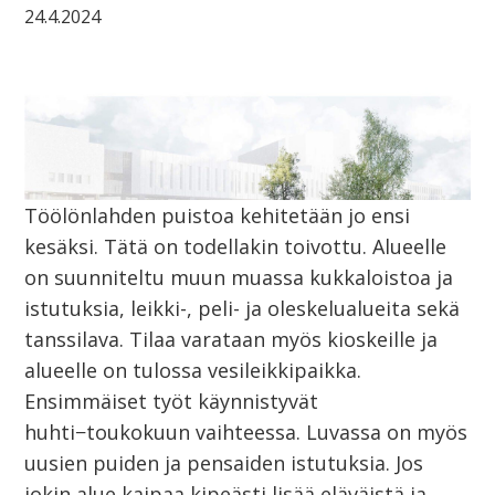
24.4.2024
Töölönlahden puistoa kehitetään jo ensi
kesäksi. Tätä on todellakin toivottu. Alueelle
on suunniteltu muun muassa kukkaloistoa ja
istutuksia, leikki-, peli- ja oleskelualueita sekä
tanssilava. Tilaa varataan myös kioskeille ja
alueelle on tulossa vesileikkipaikka.
Ensimmäiset työt käynnistyvät
huhti−toukokuun vaihteessa. Luvassa on myös
uusien puiden ja pensaiden istutuksia. Jos
jokin alue kaipaa kipeästi lisää eläväistä ja