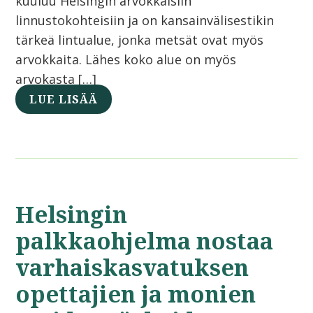
kuuluu Helsingin arvokkaisiin
linnustokohteisiin ja on kansainvälisestikin
tärkeä lintualue, jonka metsät ovat myös
arvokkaita. Lähes koko alue on myös
arvokasta […]
LUE LISÄÄ
Helsingin
palkkaohjelma nostaa
varhaiskasvatuksen
opettajien ja monien