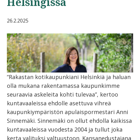
Helsingissä
26.2.2025
“Rakastan kotikaupunkiani Helsinkiä ja haluan
olla mukana rakentamassa kaupunkimme
seuraavia askeleita kohti tulevaa”, kertoo
kuntavaaleissa ehdolle asettuva vihreä
kaupunkiympäristön apulaispormestari Anni
Sinnemäki. Sinnemäki on ollut ehdolla kaikissa
kuntavaaleissa vuodesta 2004 ja tullut joka
kerta valituksi valtuustoon. Kansanedustajana