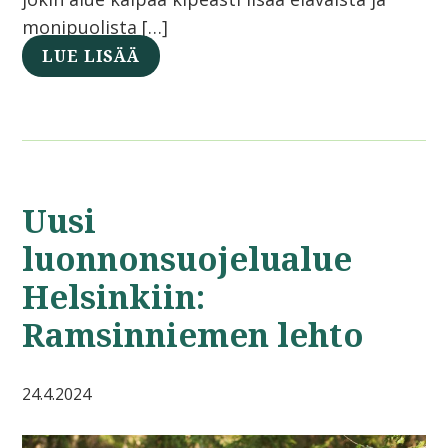
monipuolista […]
LUE LISÄÄ
Uusi
luonnonsuojelualue
Helsinkiin:
Ramsinniemen lehto
24.4.2024