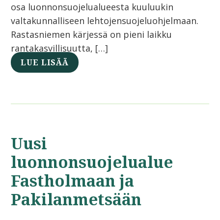
osa luonnonsuojelualueesta kuuluukin
valtakunnalliseen lehtojensuojeluohjelmaan.
Rastasniemen kärjessä on pieni laikku
rantakasvillisuutta, […]
LUE LISÄÄ
Uusi
luonnonsuojelualue
Fastholmaan ja
Pakilanmetsään