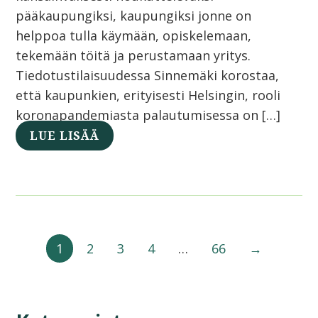
pääkaupungiksi, kaupungiksi jonne on
helppoa tulla käymään, opiskelemaan,
tekemään töitä ja perustamaan yritys.
Tiedotustilaisuudessa Sinnemäki korostaa,
että kaupunkien, erityisesti Helsingin, rooli
koronapandemiasta palautumisessa on […]
LUE LISÄÄ
1
2
3
4
…
66
→