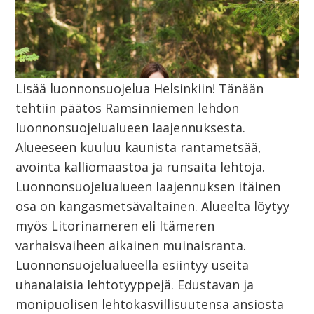
Lisää luonnonsuojelua Helsinkiin! Tänään
tehtiin päätös Ramsinniemen lehdon
luonnonsuojelualueen laajennuksesta.
Alueeseen kuuluu kaunista rantametsää,
avointa kalliomaastoa ja runsaita lehtoja.
Luonnonsuojelualueen laajennuksen itäinen
osa on kangasmetsävaltainen. Alueelta löytyy
myös Litorinameren eli Itämeren
varhaisvaiheen aikainen muinaisranta.
Luonnonsuojelualueella esiintyy useita
uhanalaisia lehtotyyppejä. Edustavan ja
monipuolisen lehtokasvillisuutensa ansiosta