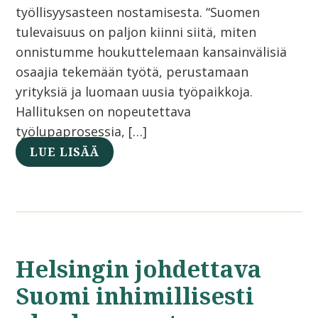
työllisyysasteen nostamisesta. “Suomen
tulevaisuus on paljon kiinni siitä, miten
onnistumme houkuttelemaan kansainvälisiä
osaajia tekemään työtä, perustamaan
yrityksiä ja luomaan uusia työpaikkoja.
Hallituksen on nopeutettava
työlupaprosessia, […]
LUE LISÄÄ
Helsingin johdettava
Suomi inhimillisesti