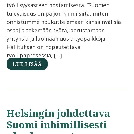
työllisyysasteen nostamisesta. “Suomen
tulevaisuus on paljon kiinni siitä, miten
onnistumme houkuttelemaan kansainvälisiä
osaajia tekemään työtä, perustamaan
yrityksiä ja luomaan uusia työpaikkoja.
Hallituksen on nopeutettava
työlupaprosessia, […]
LUE LISÄÄ
Helsingin johdettava
Suomi inhimillisesti