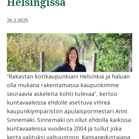
Helsingissä
26.2.2025
“Rakastan kotikaupunkiani Helsinkiä ja haluan
olla mukana rakentamassa kaupunkimme
seuraavia askeleita kohti tulevaa”, kertoo
kuntavaaleissa ehdolle asettuva vihreä
kaupunkiympäristön apulaispormestari Anni
Sinnemäki. Sinnemäki on ollut ehdolla kaikissa
kuntavaaleissa vuodesta 2004 ja tullut joka
kerta valituksi valtuustoon. Kansanedustajana