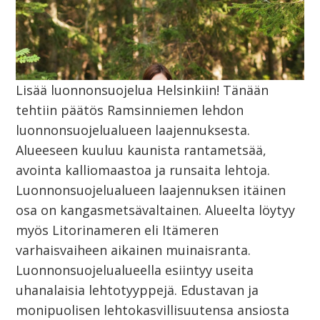
Lisää luonnonsuojelua Helsinkiin! Tänään
tehtiin päätös Ramsinniemen lehdon
luonnonsuojelualueen laajennuksesta.
Alueeseen kuuluu kaunista rantametsää,
avointa kalliomaastoa ja runsaita lehtoja.
Luonnonsuojelualueen laajennuksen itäinen
osa on kangasmetsävaltainen. Alueelta löytyy
myös Litorinameren eli Itämeren
varhaisvaiheen aikainen muinaisranta.
Luonnonsuojelualueella esiintyy useita
uhanalaisia lehtotyyppejä. Edustavan ja
monipuolisen lehtokasvillisuutensa ansiosta