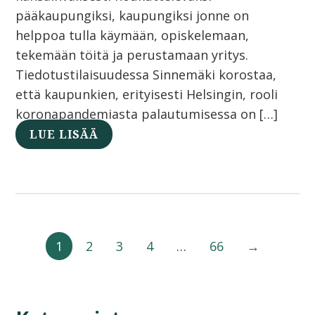
pääkaupungiksi, kaupungiksi jonne on
helppoa tulla käymään, opiskelemaan,
tekemään töitä ja perustamaan yritys.
Tiedotustilaisuudessa Sinnemäki korostaa,
että kaupunkien, erityisesti Helsingin, rooli
koronapandemiasta palautumisessa on […]
LUE LISÄÄ
1
2
3
4
…
66
→