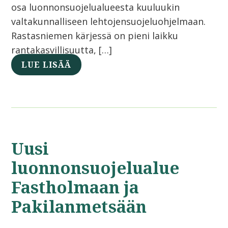
osa luonnonsuojelualueesta kuuluukin
valtakunnalliseen lehtojensuojeluohjelmaan.
Rastasniemen kärjessä on pieni laikku
rantakasvillisuutta, […]
LUE LISÄÄ
Uusi
luonnonsuojelualue
Fastholmaan ja
Pakilanmetsään