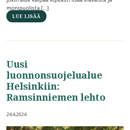
monipuolista […]
LUE LISÄÄ
Uusi
luonnonsuojelualue
Helsinkiin:
Ramsinniemen lehto
24.4.2024