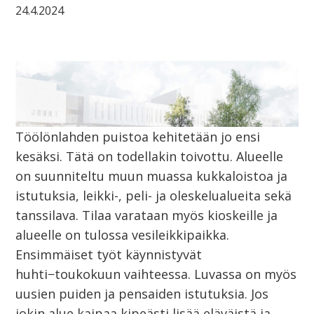
24.4.2024
Töölönlahden puistoa kehitetään jo ensi
kesäksi. Tätä on todellakin toivottu. Alueelle
on suunniteltu muun muassa kukkaloistoa ja
istutuksia, leikki-, peli- ja oleskelualueita sekä
tanssilava. Tilaa varataan myös kioskeille ja
alueelle on tulossa vesileikkipaikka.
Ensimmäiset työt käynnistyvät
huhti−toukokuun vaihteessa. Luvassa on myös
uusien puiden ja pensaiden istutuksia. Jos
jokin alue kaipaa kipeästi lisää eläväistä ja