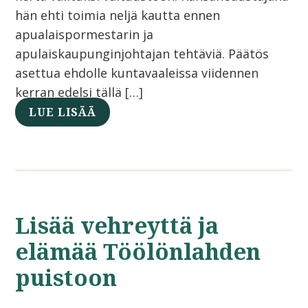
hän ehti toimia neljä kautta ennen
apualaispormestarin ja
apulaiskaupunginjohtajan tehtäviä. Päätös
asettua ehdolle kuntavaaleissa viidennen
kerran edelsi tällä […]
LUE LISÄÄ
Lisää vehreyttä ja
elämää Töölönlahden
puistoon