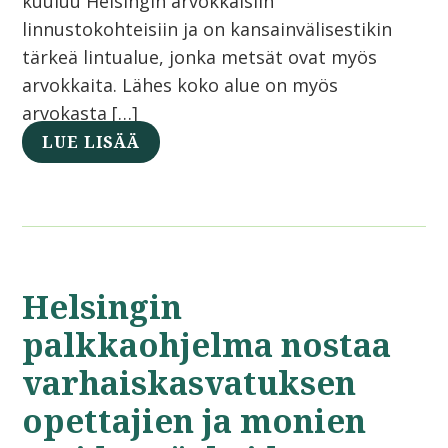
kuuluu Helsingin arvokkaisiin
linnustokohteisiin ja on kansainvälisestikin
tärkeä lintualue, jonka metsät ovat myös
arvokkaita. Lähes koko alue on myös
arvokasta […]
LUE LISÄÄ
Helsingin
palkkaohjelma nostaa
varhaiskasvatuksen
opettajien ja monien