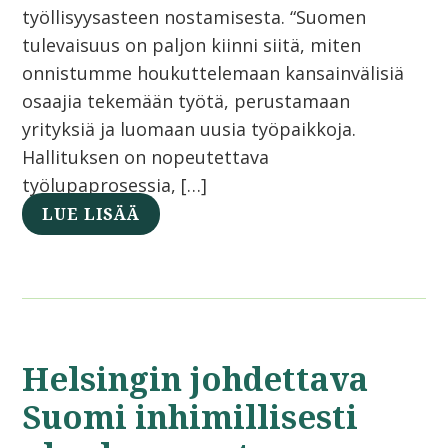
työllisyysasteen nostamisesta. “Suomen
tulevaisuus on paljon kiinni siitä, miten
onnistumme houkuttelemaan kansainvälisiä
osaajia tekemään työtä, perustamaan
yrityksiä ja luomaan uusia työpaikkoja.
Hallituksen on nopeutettava
työlupaprosessia, […]
LUE LISÄÄ
Helsingin johdettava
Suomi inhimillisesti