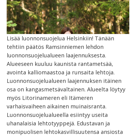
Lisää luonnonsuojelua Helsinkiin! Tänään
tehtiin päätös Ramsinniemen lehdon
luonnonsuojelualueen laajennuksesta.
Alueeseen kuuluu kaunista rantametsää,
avointa kalliomaastoa ja runsaita lehtoja.
Luonnonsuojelualueen laajennuksen itäinen
osa on kangasmetsävaltainen. Alueelta löytyy
myös Litorinameren eli Itämeren
varhaisvaiheen aikainen muinaisranta.
Luonnonsuojelualueella esiintyy useita
uhanalaisia lehtotyyppejä. Edustavan ja
monipuolisen lehtokasvillisuutensa ansiosta