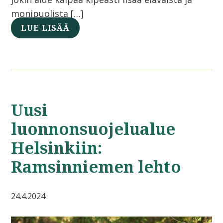
monipuolista […]
LUE LISÄÄ
Uusi
luonnonsuojelualue
Helsinkiin:
Ramsinniemen lehto
24.4.2024