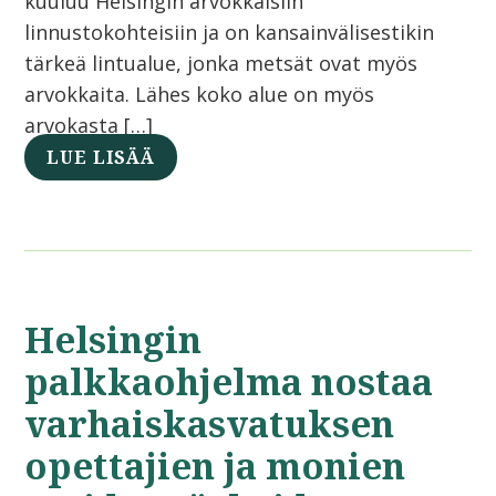
kuuluu Helsingin arvokkaisiin
linnustokohteisiin ja on kansainvälisestikin
tärkeä lintualue, jonka metsät ovat myös
arvokkaita. Lähes koko alue on myös
arvokasta […]
LUE LISÄÄ
Helsingin
palkkaohjelma nostaa
varhaiskasvatuksen
opettajien ja monien