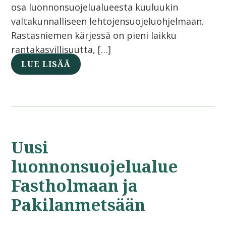
osa luonnonsuojelualueesta kuuluukin
valtakunnalliseen lehtojensuojeluohjelmaan.
Rastasniemen kärjessä on pieni laikku
rantakasvillisuutta, […]
LUE LISÄÄ
Uusi
luonnonsuojelualue
Fastholmaan ja
Pakilanmetsään