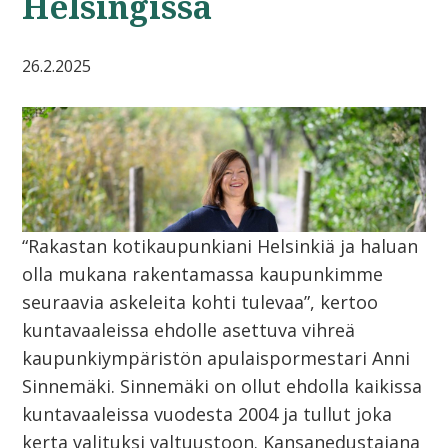
Helsingissä
26.2.2025
“Rakastan kotikaupunkiani Helsinkiä ja haluan
olla mukana rakentamassa kaupunkimme
seuraavia askeleita kohti tulevaa”, kertoo
kuntavaaleissa ehdolle asettuva vihreä
kaupunkiympäristön apulaispormestari Anni
Sinnemäki. Sinnemäki on ollut ehdolla kaikissa
kuntavaaleissa vuodesta 2004 ja tullut joka
kerta valituksi valtuustoon. Kansanedustajana