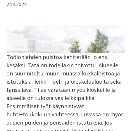
24.4.2024
Töölönlahden puistoa kehitetään jo ensi
kesäksi. Tätä on todellakin toivottu. Alueelle
on suunniteltu muun muassa kukkaloistoa ja
istutuksia, leikki-, peli- ja oleskelualueita sekä
tanssilava. Tilaa varataan myös kioskeille ja
alueelle on tulossa vesileikkipaikka.
Ensimmäiset työt käynnistyvät
huhti−toukokuun vaihteessa. Luvassa on myös
uusien puiden ja pensaiden istutuksia. Jos
jokin alue kaipaa kipeästi lisää eläväistä ja