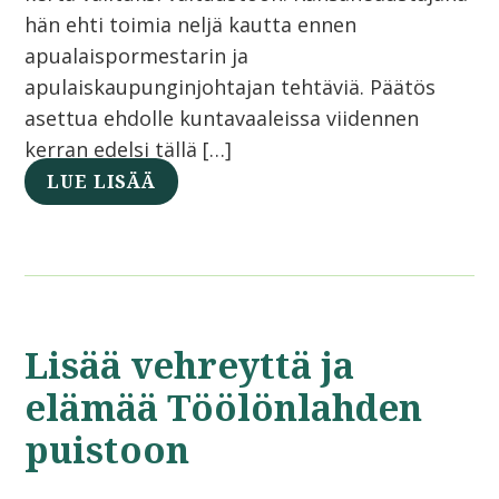
hän ehti toimia neljä kautta ennen
apualaispormestarin ja
apulaiskaupunginjohtajan tehtäviä. Päätös
asettua ehdolle kuntavaaleissa viidennen
kerran edelsi tällä […]
LUE LISÄÄ
Lisää vehreyttä ja
elämää Töölönlahden
puistoon