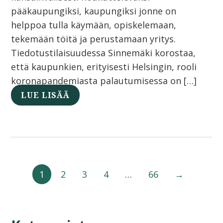
pääkaupungiksi, kaupungiksi jonne on
helppoa tulla käymään, opiskelemaan,
tekemään töitä ja perustamaan yritys.
Tiedotustilaisuudessa Sinnemäki korostaa,
että kaupunkien, erityisesti Helsingin, rooli
koronapandemiasta palautumisessa on […]
LUE LISÄÄ
1
2
3
4
…
66
→