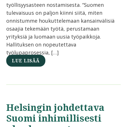
työllisyysasteen nostamisesta. “Suomen
tulevaisuus on paljon kiinni siitä, miten
onnistumme houkuttelemaan kansainvälisiä
osaajia tekemään työtä, perustamaan
yrityksiä ja luomaan uusia työpaikkoja.
Hallituksen on nopeutettava
työlupaprosessia, […]
LUE LISÄÄ
Helsingin johdettava
Suomi inhimillisesti