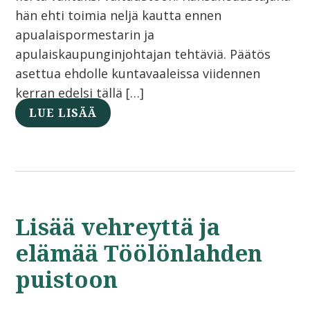
hän ehti toimia neljä kautta ennen
apualaispormestarin ja
apulaiskaupunginjohtajan tehtäviä. Päätös
asettua ehdolle kuntavaaleissa viidennen
kerran edelsi tällä […]
LUE LISÄÄ
Lisää vehreyttä ja
elämää Töölönlahden
puistoon