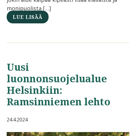
monipuolista […]
LUE LISÄÄ
Uusi
luonnonsuojelualue
Helsinkiin:
Ramsinniemen lehto
24.4.2024