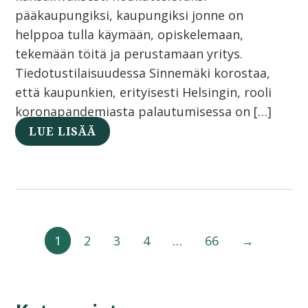
pääkaupungiksi, kaupungiksi jonne on
helppoa tulla käymään, opiskelemaan,
tekemään töitä ja perustamaan yritys.
Tiedotustilaisuudessa Sinnemäki korostaa,
että kaupunkien, erityisesti Helsingin, rooli
koronapandemiasta palautumisessa on […]
LUE LISÄÄ
1
2
3
4
…
66
→