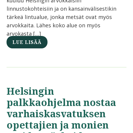
kuuluu Helsingin arvokkaisiin
linnustokohteisiin ja on kansainvälisestikin
tärkeä lintualue, jonka metsät ovat myös
arvokkaita. Lähes koko alue on myös
arvokasta […]
LUE LISÄÄ
Helsingin
palkkaohjelma nostaa
varhaiskasvatuksen
opettajien ja monien