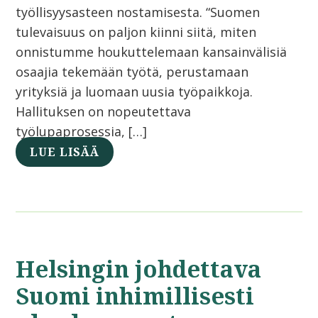
työllisyysasteen nostamisesta. “Suomen
tulevaisuus on paljon kiinni siitä, miten
onnistumme houkuttelemaan kansainvälisiä
osaajia tekemään työtä, perustamaan
yrityksiä ja luomaan uusia työpaikkoja.
Hallituksen on nopeutettava
työlupaprosessia, […]
LUE LISÄÄ
Helsingin johdettava
Suomi inhimillisesti