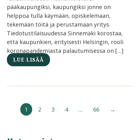
pääkaupungiksi, kaupungiksi jonne on
helppoa tulla käymään, opiskelemaan,
tekemään töitä ja perustamaan yritys.
Tiedotustilaisuudessa Sinnemäki korostaa,
että kaupunkien, erityisesti Helsingin, rooli
koronapandemiasta palautumisessa on […]
LUE LISÄÄ
1
2
3
4
…
66
→