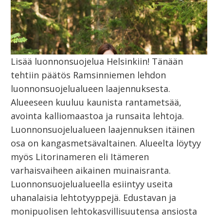
Lisää luonnonsuojelua Helsinkiin! Tänään
tehtiin päätös Ramsinniemen lehdon
luonnonsuojelualueen laajennuksesta.
Alueeseen kuuluu kaunista rantametsää,
avointa kalliomaastoa ja runsaita lehtoja.
Luonnonsuojelualueen laajennuksen itäinen
osa on kangasmetsävaltainen. Alueelta löytyy
myös Litorinameren eli Itämeren
varhaisvaiheen aikainen muinaisranta.
Luonnonsuojelualueella esiintyy useita
uhanalaisia lehtotyyppejä. Edustavan ja
monipuolisen lehtokasvillisuutensa ansiosta