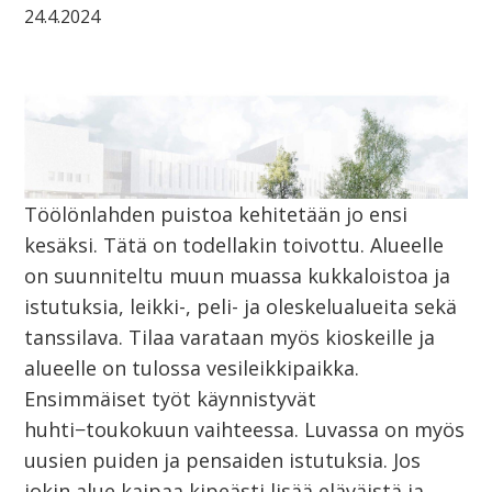
24.4.2024
Töölönlahden puistoa kehitetään jo ensi
kesäksi. Tätä on todellakin toivottu. Alueelle
on suunniteltu muun muassa kukkaloistoa ja
istutuksia, leikki-, peli- ja oleskelualueita sekä
tanssilava. Tilaa varataan myös kioskeille ja
alueelle on tulossa vesileikkipaikka.
Ensimmäiset työt käynnistyvät
huhti−toukokuun vaihteessa. Luvassa on myös
uusien puiden ja pensaiden istutuksia. Jos
jokin alue kaipaa kipeästi lisää eläväistä ja