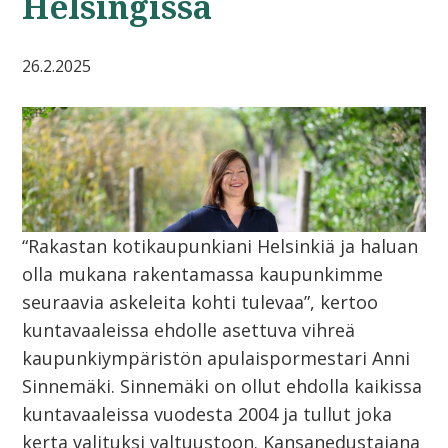
Helsingissä
26.2.2025
“Rakastan kotikaupunkiani Helsinkiä ja haluan
olla mukana rakentamassa kaupunkimme
seuraavia askeleita kohti tulevaa”, kertoo
kuntavaaleissa ehdolle asettuva vihreä
kaupunkiympäristön apulaispormestari Anni
Sinnemäki. Sinnemäki on ollut ehdolla kaikissa
kuntavaaleissa vuodesta 2004 ja tullut joka
kerta valituksi valtuustoon. Kansanedustajana