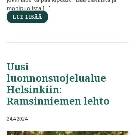
monipuolista […]
LUE LISÄÄ
Uusi
luonnonsuojelualue
Helsinkiin:
Ramsinniemen lehto
24.4.2024