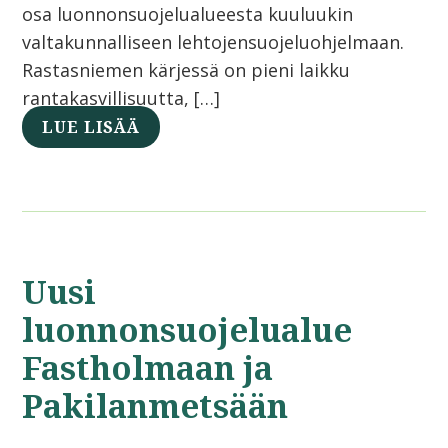
osa luonnonsuojelualueesta kuuluukin
valtakunnalliseen lehtojensuojeluohjelmaan.
Rastasniemen kärjessä on pieni laikku
rantakasvillisuutta, […]
LUE LISÄÄ
Uusi
luonnonsuojelualue
Fastholmaan ja
Pakilanmetsään