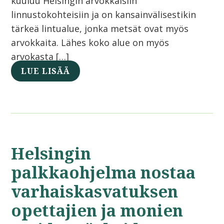
kuuluu Helsingin arvokkaisiin
linnustokohteisiin ja on kansainvälisestikin
tärkeä lintualue, jonka metsät ovat myös
arvokkaita. Lähes koko alue on myös
arvokasta […]
LUE LISÄÄ
Helsingin
palkkaohjelma nostaa
varhaiskasvatuksen
opettajien ja monien