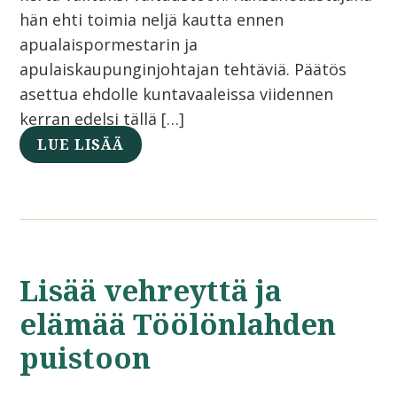
hän ehti toimia neljä kautta ennen
apualaispormestarin ja
apulaiskaupunginjohtajan tehtäviä. Päätös
asettua ehdolle kuntavaaleissa viidennen
kerran edelsi tällä […]
LUE LISÄÄ
Lisää vehreyttä ja
elämää Töölönlahden
puistoon