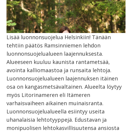
Lisää luonnonsuojelua Helsinkiin! Tänään
tehtiin päätös Ramsinniemen lehdon
luonnonsuojelualueen laajennuksesta.
Alueeseen kuuluu kaunista rantametsää,
avointa kalliomaastoa ja runsaita lehtoja.
Luonnonsuojelualueen laajennuksen itäinen
osa on kangasmetsävaltainen. Alueelta löytyy
myös Litorinameren eli Itämeren
varhaisvaiheen aikainen muinaisranta.
Luonnonsuojelualueella esiintyy useita
uhanalaisia lehtotyyppejä. Edustavan ja
monipuolisen lehtokasvillisuutensa ansiosta