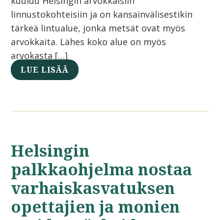
kuuluu Helsingin arvokkaisiin
linnustokohteisiin ja on kansainvälisestikin
tärkeä lintualue, jonka metsät ovat myös
arvokkaita. Lähes koko alue on myös
arvokasta […]
LUE LISÄÄ
Helsingin
palkkaohjelma nostaa
varhaiskasvatuksen
opettajien ja monien