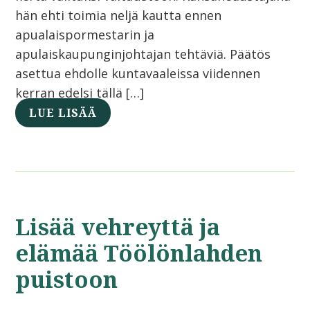
hän ehti toimia neljä kautta ennen
apualaispormestarin ja
apulaiskaupunginjohtajan tehtäviä. Päätös
asettua ehdolle kuntavaaleissa viidennen
kerran edelsi tällä […]
LUE LISÄÄ
Lisää vehreyttä ja
elämää Töölönlahden
puistoon