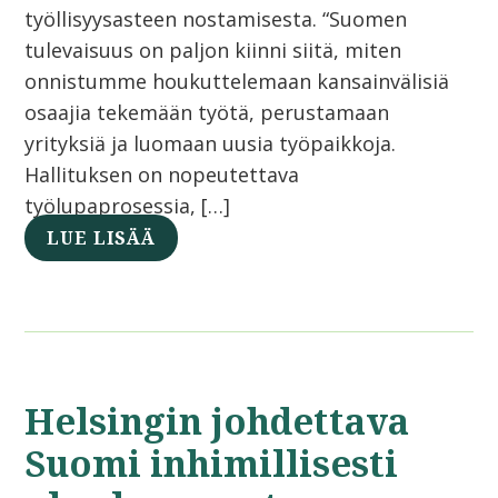
työllisyysasteen nostamisesta. “Suomen
tulevaisuus on paljon kiinni siitä, miten
onnistumme houkuttelemaan kansainvälisiä
osaajia tekemään työtä, perustamaan
yrityksiä ja luomaan uusia työpaikkoja.
Hallituksen on nopeutettava
työlupaprosessia, […]
LUE LISÄÄ
Helsingin johdettava
Suomi inhimillisesti