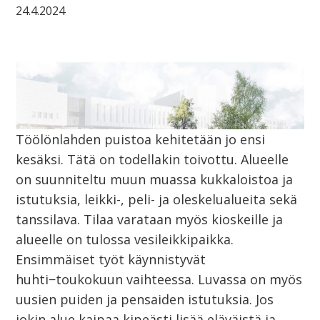
24.4.2024
Töölönlahden puistoa kehitetään jo ensi
kesäksi. Tätä on todellakin toivottu. Alueelle
on suunniteltu muun muassa kukkaloistoa ja
istutuksia, leikki-, peli- ja oleskelualueita sekä
tanssilava. Tilaa varataan myös kioskeille ja
alueelle on tulossa vesileikkipaikka.
Ensimmäiset työt käynnistyvät
huhti−toukokuun vaihteessa. Luvassa on myös
uusien puiden ja pensaiden istutuksia. Jos
jokin alue kaipaa kipeästi lisää eläväistä ja