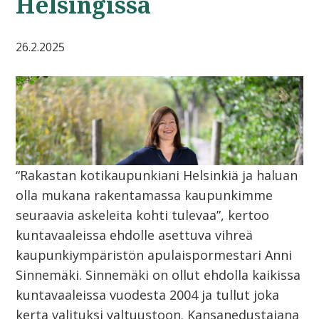
Helsingissä
26.2.2025
“Rakastan kotikaupunkiani Helsinkiä ja haluan
olla mukana rakentamassa kaupunkimme
seuraavia askeleita kohti tulevaa”, kertoo
kuntavaaleissa ehdolle asettuva vihreä
kaupunkiympäristön apulaispormestari Anni
Sinnemäki. Sinnemäki on ollut ehdolla kaikissa
kuntavaaleissa vuodesta 2004 ja tullut joka
kerta valituksi valtuustoon. Kansanedustajana