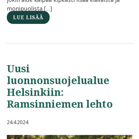
monipuolista […]
LUE LISÄÄ
Uusi
luonnonsuojelualue
Helsinkiin:
Ramsinniemen lehto
24.4.2024