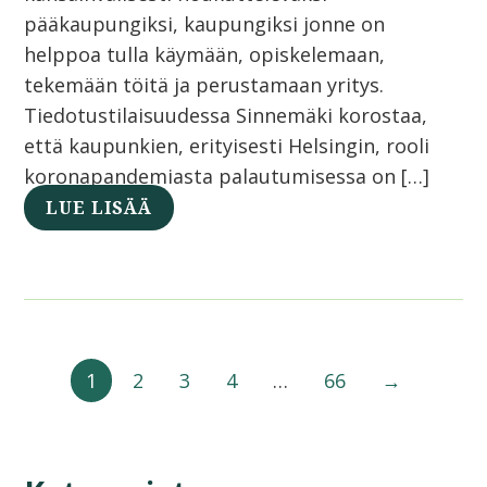
pääkaupungiksi, kaupungiksi jonne on
helppoa tulla käymään, opiskelemaan,
tekemään töitä ja perustamaan yritys.
Tiedotustilaisuudessa Sinnemäki korostaa,
että kaupunkien, erityisesti Helsingin, rooli
koronapandemiasta palautumisessa on […]
LUE LISÄÄ
1
2
3
4
…
66
→