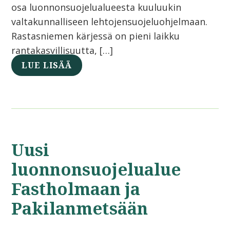
osa luonnonsuojelualueesta kuuluukin
valtakunnalliseen lehtojensuojeluohjelmaan.
Rastasniemen kärjessä on pieni laikku
rantakasvillisuutta, […]
LUE LISÄÄ
Uusi
luonnonsuojelualue
Fastholmaan ja
Pakilanmetsään