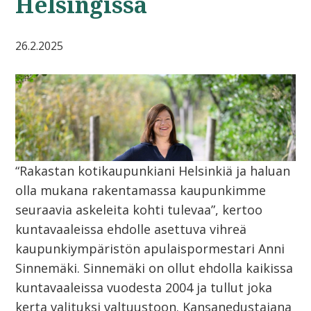
Helsingissä
26.2.2025
“Rakastan kotikaupunkiani Helsinkiä ja haluan
olla mukana rakentamassa kaupunkimme
seuraavia askeleita kohti tulevaa”, kertoo
kuntavaaleissa ehdolle asettuva vihreä
kaupunkiympäristön apulaispormestari Anni
Sinnemäki. Sinnemäki on ollut ehdolla kaikissa
kuntavaaleissa vuodesta 2004 ja tullut joka
kerta valituksi valtuustoon. Kansanedustajana