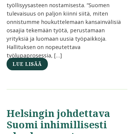
työllisyysasteen nostamisesta. “Suomen
tulevaisuus on paljon kiinni siitä, miten
onnistumme houkuttelemaan kansainvälisiä
osaajia tekemään työtä, perustamaan
yrityksiä ja luomaan uusia työpaikkoja.
Hallituksen on nopeutettava
työlupaprosessia, […]
LUE LISÄÄ
Helsingin johdettava
Suomi inhimillisesti