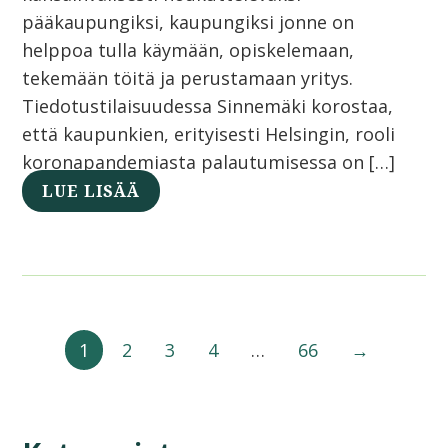
pääkaupungiksi, kaupungiksi jonne on
helppoa tulla käymään, opiskelemaan,
tekemään töitä ja perustamaan yritys.
Tiedotustilaisuudessa Sinnemäki korostaa,
että kaupunkien, erityisesti Helsingin, rooli
koronapandemiasta palautumisessa on […]
LUE LISÄÄ
1
2
3
4
…
66
→