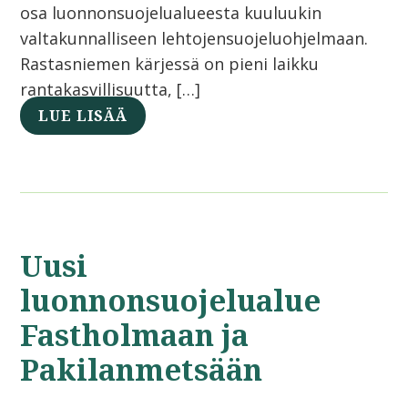
osa luonnonsuojelualueesta kuuluukin
valtakunnalliseen lehtojensuojeluohjelmaan.
Rastasniemen kärjessä on pieni laikku
rantakasvillisuutta, […]
LUE LISÄÄ
Uusi
luonnonsuojelualue
Fastholmaan ja
Pakilanmetsään