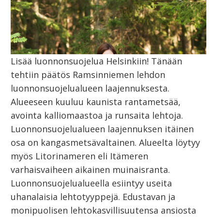
Lisää luonnonsuojelua Helsinkiin! Tänään
tehtiin päätös Ramsinniemen lehdon
luonnonsuojelualueen laajennuksesta.
Alueeseen kuuluu kaunista rantametsää,
avointa kalliomaastoa ja runsaita lehtoja.
Luonnonsuojelualueen laajennuksen itäinen
osa on kangasmetsävaltainen. Alueelta löytyy
myös Litorinameren eli Itämeren
varhaisvaiheen aikainen muinaisranta.
Luonnonsuojelualueella esiintyy useita
uhanalaisia lehtotyyppejä. Edustavan ja
monipuolisen lehtokasvillisuutensa ansiosta