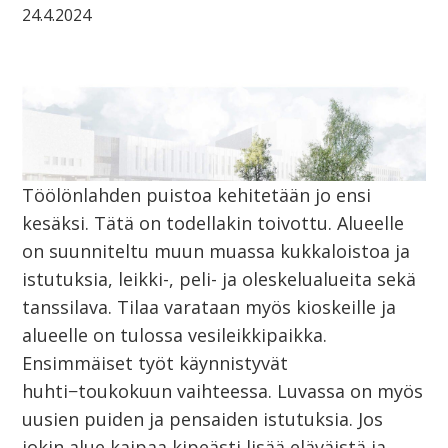
24.4.2024
Töölönlahden puistoa kehitetään jo ensi
kesäksi. Tätä on todellakin toivottu. Alueelle
on suunniteltu muun muassa kukkaloistoa ja
istutuksia, leikki-, peli- ja oleskelualueita sekä
tanssilava. Tilaa varataan myös kioskeille ja
alueelle on tulossa vesileikkipaikka.
Ensimmäiset työt käynnistyvät
huhti−toukokuun vaihteessa. Luvassa on myös
uusien puiden ja pensaiden istutuksia. Jos
jokin alue kaipaa kipeästi lisää eläväistä ja