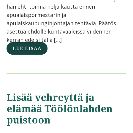
hän ehti toimia neljä kautta ennen
apualaispormestarin ja
apulaiskaupunginjohtajan tehtäviä. Päätös
asettua ehdolle kuntavaaleissa viidennen
kerran edelsi tällä […]
LUE LISÄÄ
Lisää vehreyttä ja
elämää Töölönlahden
puistoon