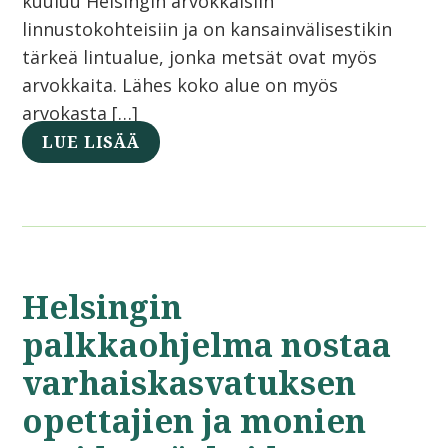
kuuluu Helsingin arvokkaisiin
linnustokohteisiin ja on kansainvälisestikin
tärkeä lintualue, jonka metsät ovat myös
arvokkaita. Lähes koko alue on myös
arvokasta […]
LUE LISÄÄ
Helsingin
palkkaohjelma nostaa
varhaiskasvatuksen
opettajien ja monien