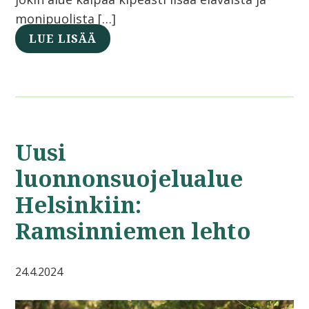
monipuolista […]
LUE LISÄÄ
Uusi
luonnonsuojelualue
Helsinkiin:
Ramsinniemen lehto
24.4.2024