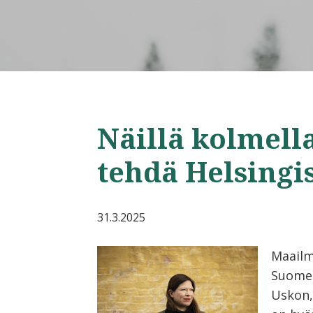
Näillä kolmell
tehdä Helsing
31.3.2025
Maailm
Suomes
Uskon,