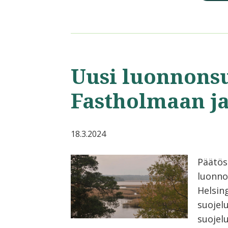
Uusi luonnons
Fastholmaan j
18.3.2024
Päätös
luonno
Helsin
suojel
suojelu