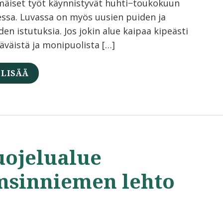
äiset työt käynnistyvät huhti−toukokuun
essa. Luvassa on myös uusien puiden ja
en istutuksia. Jos jokin alue kaipaa kipeästi
läväistä ja monipuolista […]
 LISÄÄ
uojelualue
msinniemen lehto