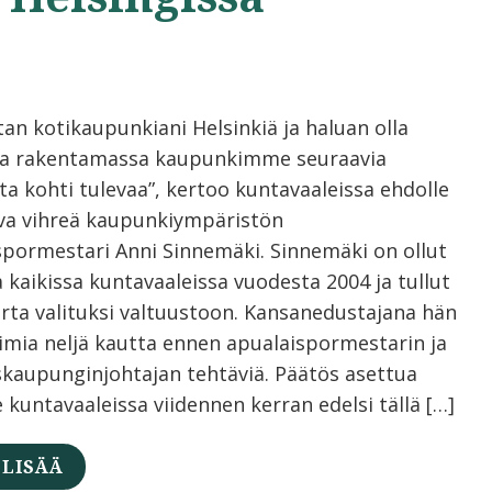
tan kotikaupunkiani Helsinkiä ja haluan olla
a rakentamassa kaupunkimme seuraavia
ta kohti tulevaa”, kertoo kuntavaaleissa ehdolle
va vihreä kaupunkiympäristön
spormestari Anni Sinnemäki. Sinnemäki on ollut
 kaikissa kuntavaaleissa vuodesta 2004 ja tullut
erta valituksi valtuustoon. Kansanedustajana hän
oimia neljä kautta ennen apualaispormestarin ja
skaupunginjohtajan tehtäviä. Päätös asettua
 kuntavaaleissa viidennen kerran edelsi tällä […]
 LISÄÄ