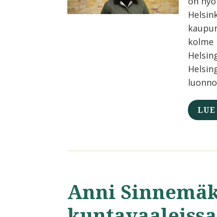
on hyö
Helsin
kaupun
kolme 
Helsing
Helsin
luonno
LUE
Anni Sinnemäk
kuntavaaleissa