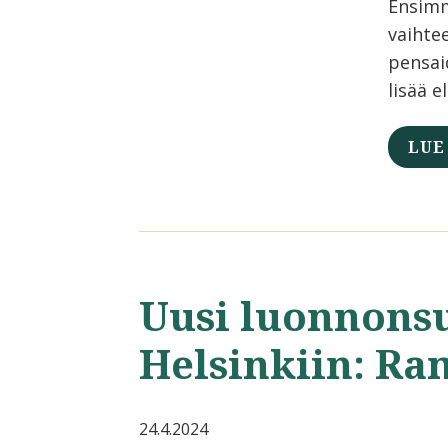
Ensimm
vaihte
pensaid
lisää e
LUE
Uusi luonnons
Helsinkiin: Ra
24.4.2024