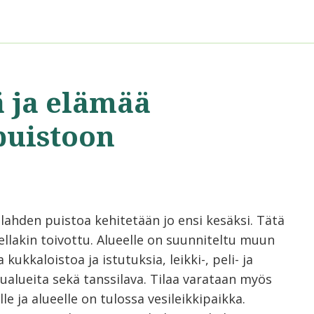
ä ja elämää
puistoon
lahden puistoa kehitetään jo ensi kesäksi. Tätä
ellakin toivottu. Alueelle on suunniteltu muun
kukkaloistoa ja istutuksia, leikki-, peli- ja
lualueita sekä tanssilava. Tilaa varataan myös
lle ja alueelle on tulossa vesileikkipaikka.