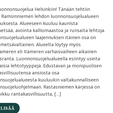
luonnonsuojelua Helsinkiin! Tänään tehtiin
 Ramsinniemen lehdon luonnonsuojelualueen
nuksesta. Alueeseen kuuluu kaunista
etsää, avointa kalliomaastoa ja runsaita lehtoja.
nsuojelualueen laajennuksen itäinen osa on
metsävaltainen. Alueelta löytyy myös
nameren eli Itämeren varhaisvaiheen aikainen
sranta. Luonnonsuojelualueella esiintyy useita
aisia lehtotyyppejä. Edustavan ja monipuolisen
asvillisuutensa ansiosta osa
nsuojelualueesta kuuluukin valtakunnalliseen
ensuojeluohjelmaan. Rastasniemen kärjessä on
aikku rantakasvillisuutta, […]
 LISÄÄ