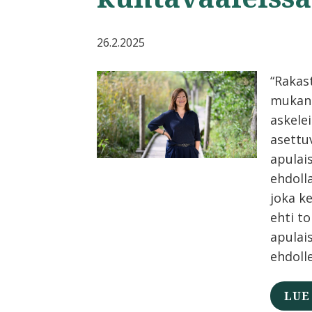
26.2.2025
“Rakas
mukan
askelei
asettu
apulai
ehdolla
joka k
ehti t
apulai
ehdolle
LUE