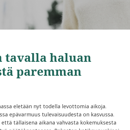
a tavalla haluan
istä paremman
assa eletään nyt todella levottomia aikoja.
sa epävarmuus tulevaisuudesta on kasvussa.
 että tällaisena aikana vahvasta kokemuksesta