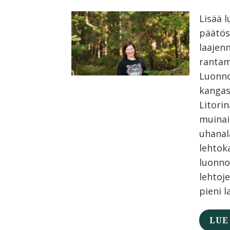
Lisää 
päätös
laajen
rantam
Luonno
kangas
Litori
muinai
uhanal
lehtok
luonno
lehtoj
pieni l
LUE