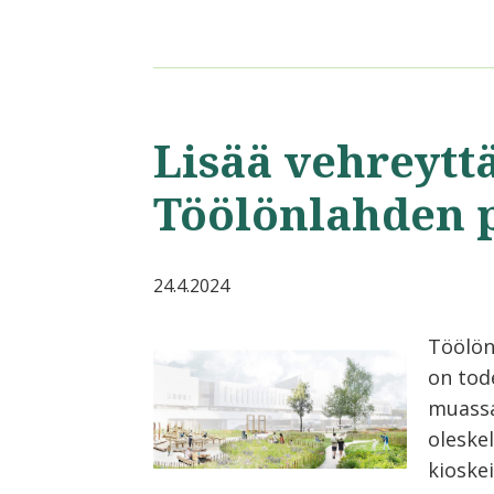
Lisää vehreytt
Töölönlahden 
24.4.2024
Töölön
on tod
muassa 
oleske
kioskei