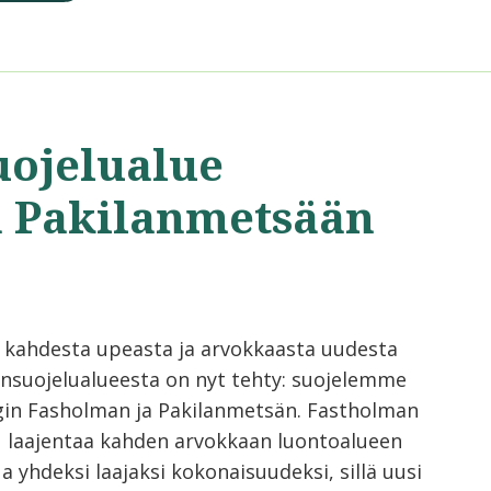
uojelualue
a Pakilanmetsään
 kahdesta upeasta ja arvokkaasta uudesta
nsuojelualueesta on nyt tehty: suojelemme
gin Fasholman ja Pakilanmetsän. Fastholman
u laajentaa kahden arvokkaan luontoalueen
a yhdeksi laajaksi kokonaisuudeksi, sillä uusi