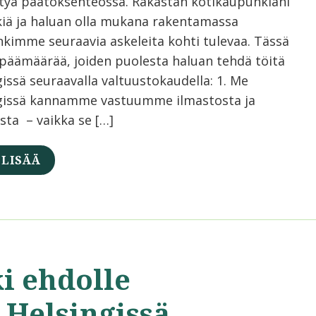
tyä päätöksenteossa. Rakastan kotikaupunkiani
kiä ja haluan olla mukana rakentamassa
kimme seuraavia askeleita kohti tulevaa. Tässä
päämäärää, joiden puolesta haluan tehdä töitä
issä seuraavalla valtuustokaudella: 1. Me
gissä kannamme vastuumme ilmastosta ja
sta – vaikka se […]
 LISÄÄ
i ehdolle
 Helsingissä