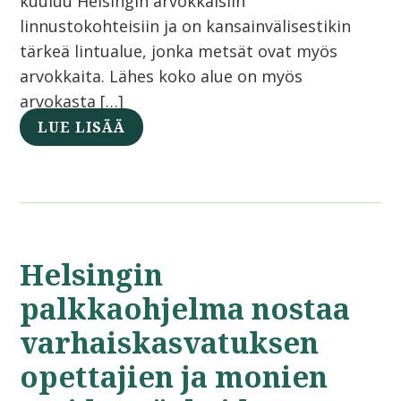
kuuluu Helsingin arvokkaisiin
linnustokohteisiin ja on kansainvälisestikin
tärkeä lintualue, jonka metsät ovat myös
arvokkaita. Lähes koko alue on myös
arvokasta […]
LUE LISÄÄ
Helsingin
palkkaohjelma nostaa
varhaiskasvatuksen
opettajien ja monien