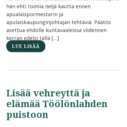
hän ehti toimia neljä kautta ennen
apualaispormestarin ja
apulaiskaupunginjohtajan tehtäviä. Päätös
asettua ehdolle kuntavaaleissa viidennen
kerran edelsi tällä […]
LUE LISÄÄ
Lisää vehreyttä ja
elämää Töölönlahden
puistoon