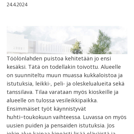
24.4.2024
Töölönlahden puistoa kehitetään jo ensi
kesäksi. Tätä on todellakin toivottu. Alueelle
on suunniteltu muun muassa kukkaloistoa ja
istutuksia, leikki-, peli- ja oleskelualueita sekä
tanssilava. Tilaa varataan myös kioskeille ja
alueelle on tulossa vesileikkipaikka.
Ensimmäiset työt käynnistyvät
huhti−toukokuun vaihteessa. Luvassa on myös
uusien puiden ja pensaiden istutuksia. Jos
jokin alue kaipaa kipeästi lisää eläväistä ja