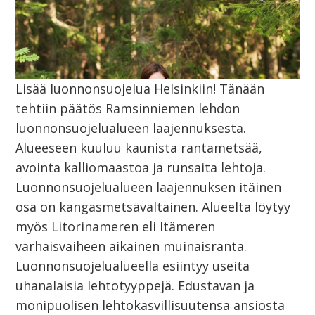
Lisää luonnonsuojelua Helsinkiin! Tänään
tehtiin päätös Ramsinniemen lehdon
luonnonsuojelualueen laajennuksesta.
Alueeseen kuuluu kaunista rantametsää,
avointa kalliomaastoa ja runsaita lehtoja.
Luonnonsuojelualueen laajennuksen itäinen
osa on kangasmetsävaltainen. Alueelta löytyy
myös Litorinameren eli Itämeren
varhaisvaiheen aikainen muinaisranta.
Luonnonsuojelualueella esiintyy useita
uhanalaisia lehtotyyppejä. Edustavan ja
monipuolisen lehtokasvillisuutensa ansiosta