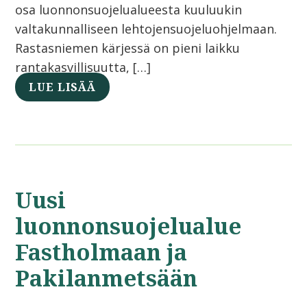
osa luonnonsuojelualueesta kuuluukin
valtakunnalliseen lehtojensuojeluohjelmaan.
Rastasniemen kärjessä on pieni laikku
rantakasvillisuutta, […]
LUE LISÄÄ
Uusi
luonnonsuojelualue
Fastholmaan ja
Pakilanmetsään