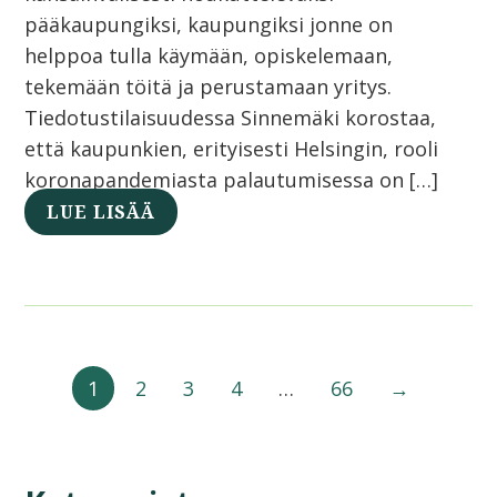
pääkaupungiksi, kaupungiksi jonne on
helppoa tulla käymään, opiskelemaan,
tekemään töitä ja perustamaan yritys.
Tiedotustilaisuudessa Sinnemäki korostaa,
että kaupunkien, erityisesti Helsingin, rooli
koronapandemiasta palautumisessa on […]
LUE LISÄÄ
1
2
3
4
…
66
→