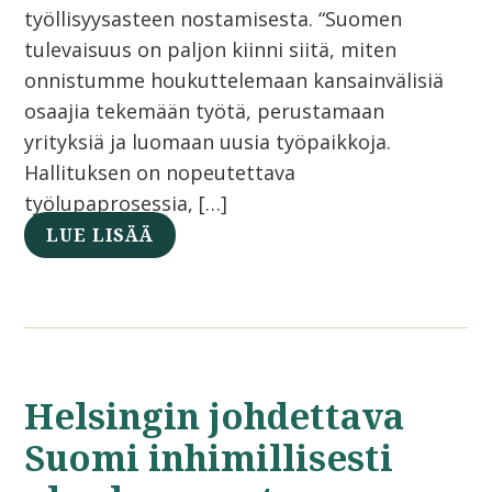
työllisyysasteen nostamisesta. “Suomen
tulevaisuus on paljon kiinni siitä, miten
onnistumme houkuttelemaan kansainvälisiä
osaajia tekemään työtä, perustamaan
yrityksiä ja luomaan uusia työpaikkoja.
Hallituksen on nopeutettava
työlupaprosessia, […]
LUE LISÄÄ
Helsingin johdettava
Suomi inhimillisesti