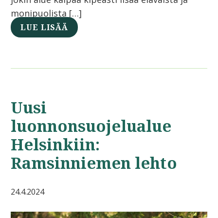
monipuolista […]
LUE LISÄÄ
Uusi
luonnonsuojelualue
Helsinkiin:
Ramsinniemen lehto
24.4.2024