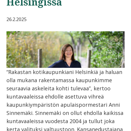
Helsingissä
26.2.2025
“Rakastan kotikaupunkiani Helsinkiä ja haluan
olla mukana rakentamassa kaupunkimme
seuraavia askeleita kohti tulevaa”, kertoo
kuntavaaleissa ehdolle asettuva vihreä
kaupunkiympäristön apulaispormestari Anni
Sinnemäki. Sinnemäki on ollut ehdolla kaikissa
kuntavaaleissa vuodesta 2004 ja tullut joka
kerta valituksi valtuustoon. Kansanedustajana