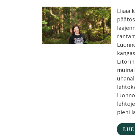
Lisää 
päätös
laajen
rantam
Luonno
kangas
Litori
muinai
uhanal
lehtok
luonno
lehtoj
pieni l
LUE