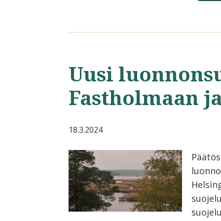
Uusi luonnons
Fastholmaan j
18.3.2024
Päätös
luonno
Helsin
suojel
suojelu