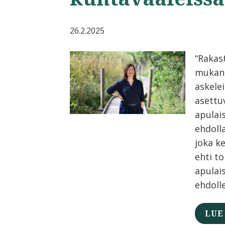
26.2.2025
“Rakas
mukan
askelei
asettu
apulai
ehdolla
joka k
ehti t
apulai
ehdolle
LUE