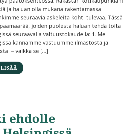
tyä päätöksenteossa. Rakastan kotikaupunkiani
kiä ja haluan olla mukana rakentamassa
kimme seuraavia askeleita kohti tulevaa. Tässä
päämäärää, joiden puolesta haluan tehdä töitä
issä seuraavalla valtuustokaudella: 1. Me
gissä kannamme vastuumme ilmastosta ja
sta – vaikka se […]
 LISÄÄ
i ehdolle
 Helsingissä