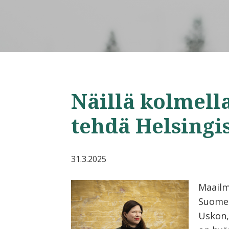
Näillä kolmell
tehdä Helsing
31.3.2025
Maailm
Suomes
Uskon,