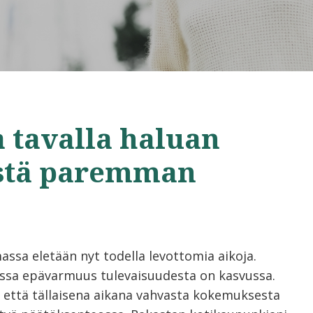
a tavalla haluan
istä paremman
assa eletään nyt todella levottomia aikoja.
sa epävarmuus tulevaisuudesta on kasvussa.
 että tällaisena aikana vahvasta kokemuksesta