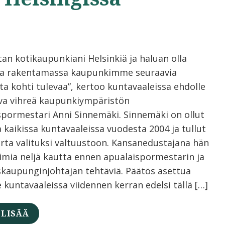
tan kotikaupunkiani Helsinkiä ja haluan olla
a rakentamassa kaupunkimme seuraavia
ta kohti tulevaa”, kertoo kuntavaaleissa ehdolle
va vihreä kaupunkiympäristön
spormestari Anni Sinnemäki. Sinnemäki on ollut
 kaikissa kuntavaaleissa vuodesta 2004 ja tullut
erta valituksi valtuustoon. Kansanedustajana hän
oimia neljä kautta ennen apualaispormestarin ja
skaupunginjohtajan tehtäviä. Päätös asettua
 kuntavaaleissa viidennen kerran edelsi tällä […]
 LISÄÄ