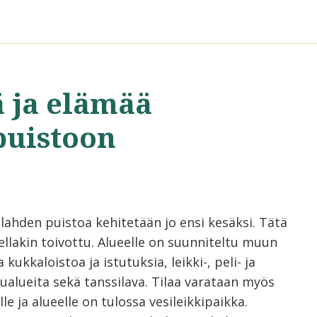
ä ja elämää
puistoon
lahden puistoa kehitetään jo ensi kesäksi. Tätä
ellakin toivottu. Alueelle on suunniteltu muun
kukkaloistoa ja istutuksia, leikki-, peli- ja
lualueita sekä tanssilava. Tilaa varataan myös
lle ja alueelle on tulossa vesileikkipaikka.