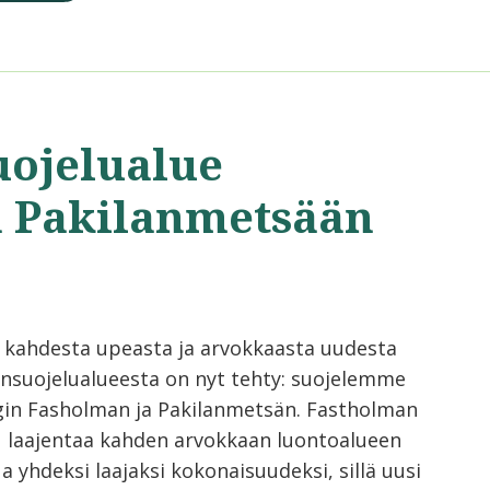
uojelualue
a Pakilanmetsään
 kahdesta upeasta ja arvokkaasta uudesta
nsuojelualueesta on nyt tehty: suojelemme
gin Fasholman ja Pakilanmetsän. Fastholman
u laajentaa kahden arvokkaan luontoalueen
a yhdeksi laajaksi kokonaisuudeksi, sillä uusi