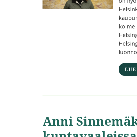
on hyö
Helsin
kaupun
kolme 
Helsing
Helsin
luonno
LUE
Anni Sinnemäk
kuntavaaleissa