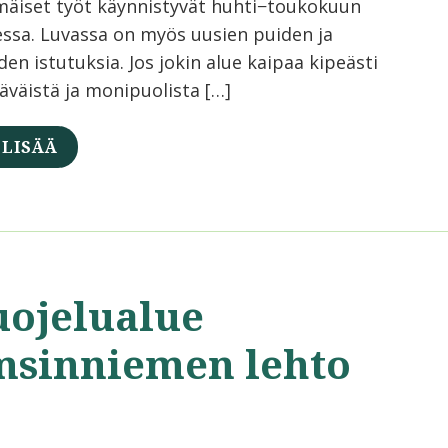
äiset työt käynnistyvät huhti−toukokuun
essa. Luvassa on myös uusien puiden ja
en istutuksia. Jos jokin alue kaipaa kipeästi
läväistä ja monipuolista […]
 LISÄÄ
uojelualue
msinniemen lehto