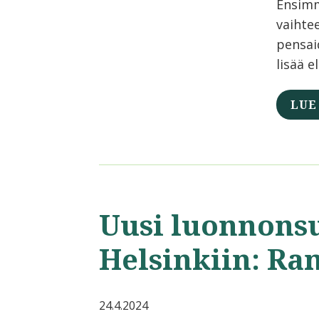
Ensimm
vaihte
pensaid
lisää e
LUE
Uusi luonnons
Helsinkiin: Ra
24.4.2024