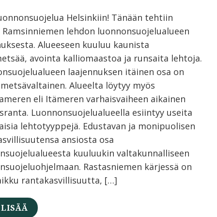
luonnonsuojelua Helsinkiin! Tänään tehtiin
 Ramsinniemen lehdon luonnonsuojelualueen
nuksesta. Alueeseen kuuluu kaunista
etsää, avointa kalliomaastoa ja runsaita lehtoja.
nsuojelualueen laajennuksen itäinen osa on
metsävaltainen. Alueelta löytyy myös
nameren eli Itämeren varhaisvaiheen aikainen
sranta. Luonnonsuojelualueella esiintyy useita
aisia lehtotyyppejä. Edustavan ja monipuolisen
asvillisuutensa ansiosta osa
nsuojelualueesta kuuluukin valtakunnalliseen
ensuojeluohjelmaan. Rastasniemen kärjessä on
aikku rantakasvillisuutta, […]
 LISÄÄ