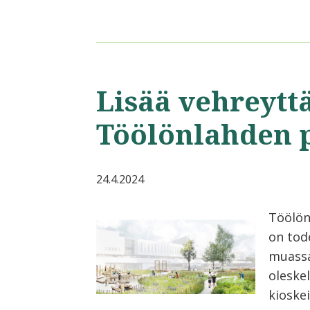
Lisää vehreytt
Töölönlahden 
24.4.2024
Töölön
on tod
muassa 
oleske
kioskei