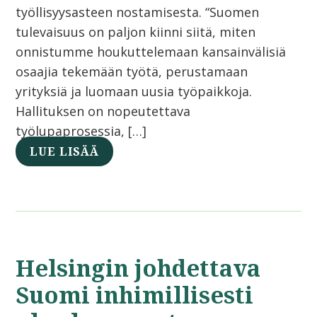
työllisyysasteen nostamisesta. “Suomen
tulevaisuus on paljon kiinni siitä, miten
onnistumme houkuttelemaan kansainvälisiä
osaajia tekemään työtä, perustamaan
yrityksiä ja luomaan uusia työpaikkoja.
Hallituksen on nopeutettava
työlupaprosessia, […]
LUE LISÄÄ
Helsingin johdettava
Suomi inhimillisesti