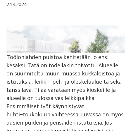
24.4.2024
Töölönlahden puistoa kehitetään jo ensi
kesäksi. Tätä on todellakin toivottu. Alueelle
on suunniteltu muun muassa kukkaloistoa ja
istutuksia, leikki-, peli- ja oleskelualueita sekä
tanssilava. Tilaa varataan myös kioskeille ja
alueelle on tulossa vesileikkipaikka.
Ensimmäiset työt käynnistyvät
huhti−toukokuun vaihteessa. Luvassa on myös
uusien puiden ja pensaiden istutuksia. Jos
jokin alue kaipaa kipeästi lisää eläväistä ja