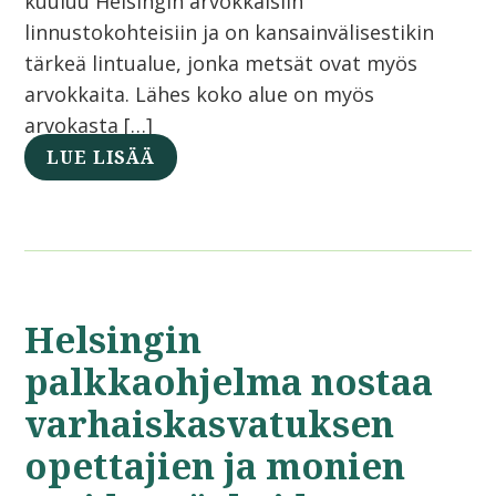
kuuluu Helsingin arvokkaisiin
linnustokohteisiin ja on kansainvälisestikin
tärkeä lintualue, jonka metsät ovat myös
arvokkaita. Lähes koko alue on myös
arvokasta […]
LUE LISÄÄ
Helsingin
palkkaohjelma nostaa
varhaiskasvatuksen
opettajien ja monien