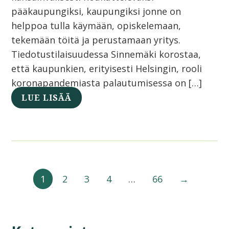
pääkaupungiksi, kaupungiksi jonne on
helppoa tulla käymään, opiskelemaan,
tekemään töitä ja perustamaan yritys.
Tiedotustilaisuudessa Sinnemäki korostaa,
että kaupunkien, erityisesti Helsingin, rooli
koronapandemiasta palautumisessa on […]
LUE LISÄÄ
1
2
3
4
…
66
→