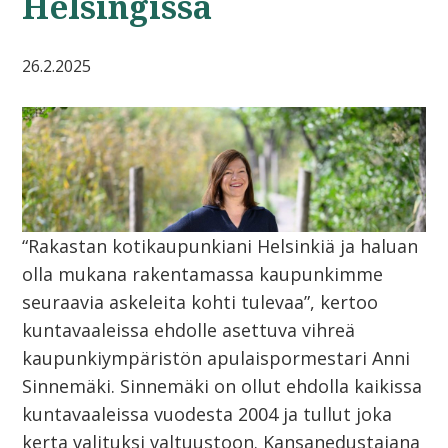
Helsingissä
26.2.2025
“Rakastan kotikaupunkiani Helsinkiä ja haluan
olla mukana rakentamassa kaupunkimme
seuraavia askeleita kohti tulevaa”, kertoo
kuntavaaleissa ehdolle asettuva vihreä
kaupunkiympäristön apulaispormestari Anni
Sinnemäki. Sinnemäki on ollut ehdolla kaikissa
kuntavaaleissa vuodesta 2004 ja tullut joka
kerta valituksi valtuustoon. Kansanedustajana