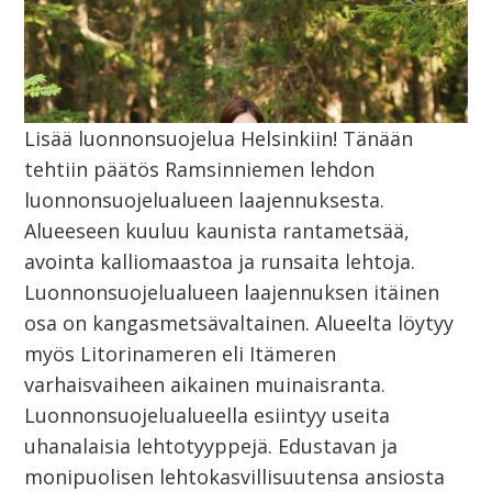
Lisää luonnonsuojelua Helsinkiin! Tänään
tehtiin päätös Ramsinniemen lehdon
luonnonsuojelualueen laajennuksesta.
Alueeseen kuuluu kaunista rantametsää,
avointa kalliomaastoa ja runsaita lehtoja.
Luonnonsuojelualueen laajennuksen itäinen
osa on kangasmetsävaltainen. Alueelta löytyy
myös Litorinameren eli Itämeren
varhaisvaiheen aikainen muinaisranta.
Luonnonsuojelualueella esiintyy useita
uhanalaisia lehtotyyppejä. Edustavan ja
monipuolisen lehtokasvillisuutensa ansiosta