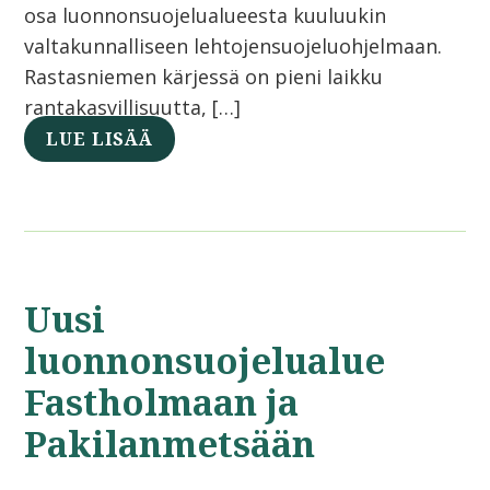
osa luonnonsuojelualueesta kuuluukin
valtakunnalliseen lehtojensuojeluohjelmaan.
Rastasniemen kärjessä on pieni laikku
rantakasvillisuutta, […]
LUE LISÄÄ
Uusi
luonnonsuojelualue
Fastholmaan ja
Pakilanmetsään