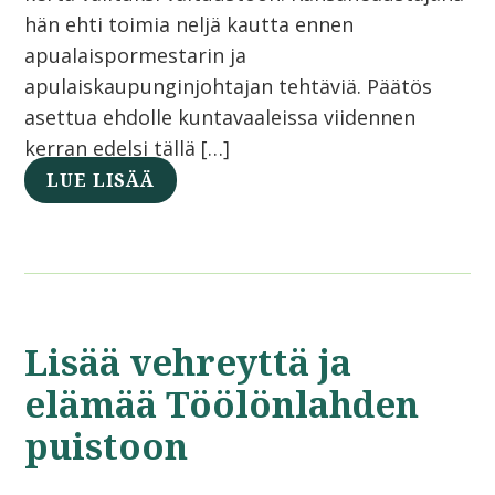
hän ehti toimia neljä kautta ennen
apualaispormestarin ja
apulaiskaupunginjohtajan tehtäviä. Päätös
asettua ehdolle kuntavaaleissa viidennen
kerran edelsi tällä […]
LUE LISÄÄ
Lisää vehreyttä ja
elämää Töölönlahden
puistoon