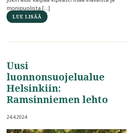
monipuolista […]
LUE LISÄÄ
Uusi
luonnonsuojelualue
Helsinkiin:
Ramsinniemen lehto
24.4.2024