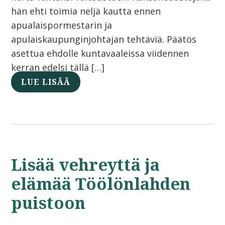
hän ehti toimia neljä kautta ennen
apualaispormestarin ja
apulaiskaupunginjohtajan tehtäviä. Päätös
asettua ehdolle kuntavaaleissa viidennen
kerran edelsi tällä […]
LUE LISÄÄ
Lisää vehreyttä ja
elämää Töölönlahden
puistoon