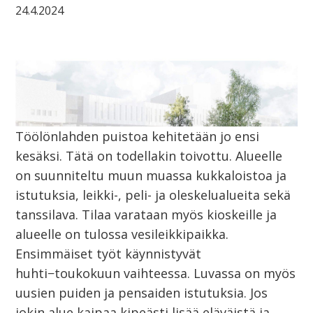
24.4.2024
Töölönlahden puistoa kehitetään jo ensi
kesäksi. Tätä on todellakin toivottu. Alueelle
on suunniteltu muun muassa kukkaloistoa ja
istutuksia, leikki-, peli- ja oleskelualueita sekä
tanssilava. Tilaa varataan myös kioskeille ja
alueelle on tulossa vesileikkipaikka.
Ensimmäiset työt käynnistyvät
huhti−toukokuun vaihteessa. Luvassa on myös
uusien puiden ja pensaiden istutuksia. Jos
jokin alue kaipaa kipeästi lisää eläväistä ja