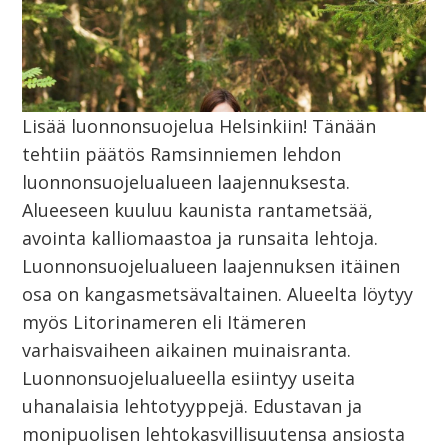
Lisää luonnonsuojelua Helsinkiin! Tänään
tehtiin päätös Ramsinniemen lehdon
luonnonsuojelualueen laajennuksesta.
Alueeseen kuuluu kaunista rantametsää,
avointa kalliomaastoa ja runsaita lehtoja.
Luonnonsuojelualueen laajennuksen itäinen
osa on kangasmetsävaltainen. Alueelta löytyy
myös Litorinameren eli Itämeren
varhaisvaiheen aikainen muinaisranta.
Luonnonsuojelualueella esiintyy useita
uhanalaisia lehtotyyppejä. Edustavan ja
monipuolisen lehtokasvillisuutensa ansiosta