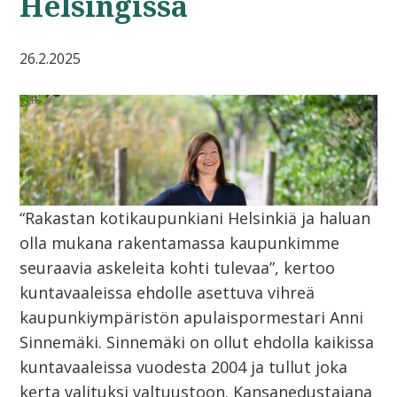
Helsingissä
26.2.2025
“Rakastan kotikaupunkiani Helsinkiä ja haluan
olla mukana rakentamassa kaupunkimme
seuraavia askeleita kohti tulevaa”, kertoo
kuntavaaleissa ehdolle asettuva vihreä
kaupunkiympäristön apulaispormestari Anni
Sinnemäki. Sinnemäki on ollut ehdolla kaikissa
kuntavaaleissa vuodesta 2004 ja tullut joka
kerta valituksi valtuustoon. Kansanedustajana