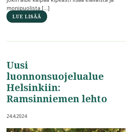
monipuolista […]
LUE LISÄÄ
Uusi
luonnonsuojelualue
Helsinkiin:
Ramsinniemen lehto
24.4.2024