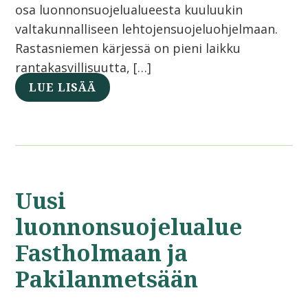
osa luonnonsuojelualueesta kuuluukin
valtakunnalliseen lehtojensuojeluohjelmaan.
Rastasniemen kärjessä on pieni laikku
rantakasvillisuutta, […]
LUE LISÄÄ
Uusi
luonnonsuojelualue
Fastholmaan ja
Pakilanmetsään