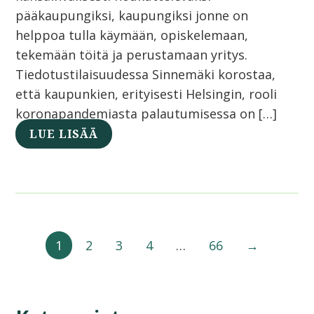
pääkaupungiksi, kaupungiksi jonne on
helppoa tulla käymään, opiskelemaan,
tekemään töitä ja perustamaan yritys.
Tiedotustilaisuudessa Sinnemäki korostaa,
että kaupunkien, erityisesti Helsingin, rooli
koronapandemiasta palautumisessa on […]
LUE LISÄÄ
1
2
3
4
…
66
→