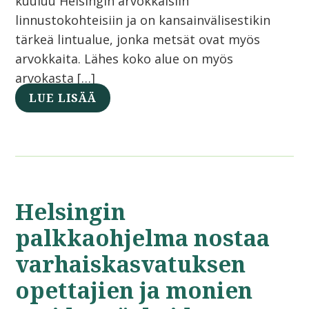
kuuluu Helsingin arvokkaisiin
linnustokohteisiin ja on kansainvälisestikin
tärkeä lintualue, jonka metsät ovat myös
arvokkaita. Lähes koko alue on myös
arvokasta […]
LUE LISÄÄ
Helsingin
palkkaohjelma nostaa
varhaiskasvatuksen
opettajien ja monien