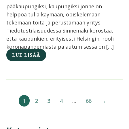
pääkaupungiksi, kaupungiksi jonne on
helppoa tulla käymään, opiskelemaan,
tekemään töitä ja perustamaan yritys.
Tiedotustilaisuudessa Sinnemäki korostaa,
että kaupunkien, erityisesti Helsingin, rooli
koronapandemiasta palautumisessa on […]
LUE LISÄÄ
1
2
3
4
…
66
→