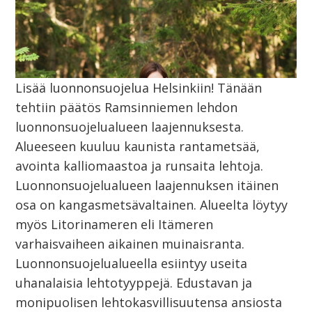
Lisää luonnonsuojelua Helsinkiin! Tänään
tehtiin päätös Ramsinniemen lehdon
luonnonsuojelualueen laajennuksesta.
Alueeseen kuuluu kaunista rantametsää,
avointa kalliomaastoa ja runsaita lehtoja.
Luonnonsuojelualueen laajennuksen itäinen
osa on kangasmetsävaltainen. Alueelta löytyy
myös Litorinameren eli Itämeren
varhaisvaiheen aikainen muinaisranta.
Luonnonsuojelualueella esiintyy useita
uhanalaisia lehtotyyppejä. Edustavan ja
monipuolisen lehtokasvillisuutensa ansiosta