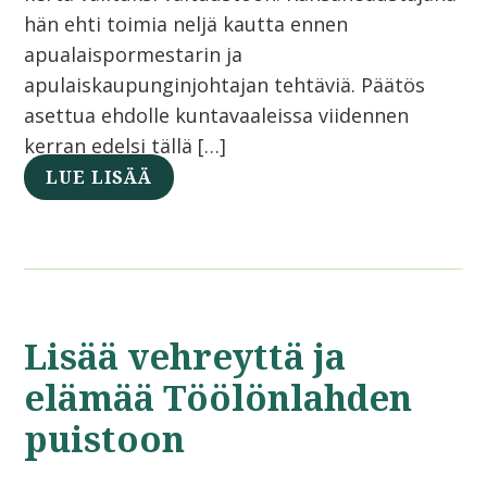
hän ehti toimia neljä kautta ennen
apualaispormestarin ja
apulaiskaupunginjohtajan tehtäviä. Päätös
asettua ehdolle kuntavaaleissa viidennen
kerran edelsi tällä […]
LUE LISÄÄ
Lisää vehreyttä ja
elämää Töölönlahden
puistoon