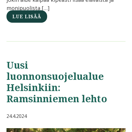
monipuolista […]
LUE LISÄÄ
Uusi
luonnonsuojelualue
Helsinkiin:
Ramsinniemen lehto
24.4.2024