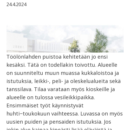
24.4.2024
Töölönlahden puistoa kehitetään jo ensi
kesäksi. Tätä on todellakin toivottu. Alueelle
on suunniteltu muun muassa kukkaloistoa ja
istutuksia, leikki-, peli- ja oleskelualueita sekä
tanssilava. Tilaa varataan myös kioskeille ja
alueelle on tulossa vesileikkipaikka.
Ensimmäiset työt käynnistyvät
huhti−toukokuun vaihteessa. Luvassa on myös
uusien puiden ja pensaiden istutuksia. Jos
jokin alue kaipaa kipeästi lisää eläväistä ja