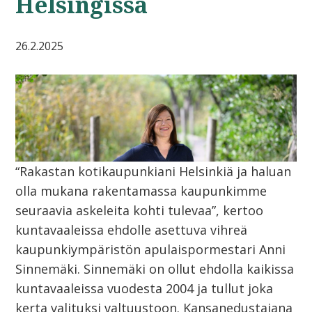
Helsingissä
26.2.2025
“Rakastan kotikaupunkiani Helsinkiä ja haluan
olla mukana rakentamassa kaupunkimme
seuraavia askeleita kohti tulevaa”, kertoo
kuntavaaleissa ehdolle asettuva vihreä
kaupunkiympäristön apulaispormestari Anni
Sinnemäki. Sinnemäki on ollut ehdolla kaikissa
kuntavaaleissa vuodesta 2004 ja tullut joka
kerta valituksi valtuustoon. Kansanedustajana