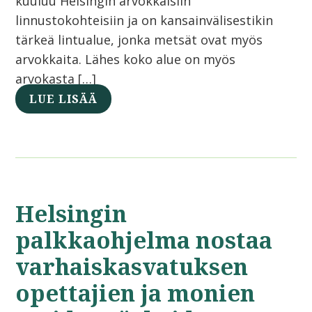
kuuluu Helsingin arvokkaisiin
linnustokohteisiin ja on kansainvälisestikin
tärkeä lintualue, jonka metsät ovat myös
arvokkaita. Lähes koko alue on myös
arvokasta […]
LUE LISÄÄ
Helsingin
palkkaohjelma nostaa
varhaiskasvatuksen
opettajien ja monien