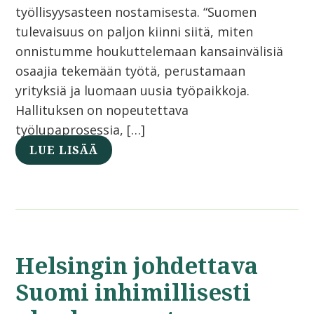
työllisyysasteen nostamisesta. “Suomen
tulevaisuus on paljon kiinni siitä, miten
onnistumme houkuttelemaan kansainvälisiä
osaajia tekemään työtä, perustamaan
yrityksiä ja luomaan uusia työpaikkoja.
Hallituksen on nopeutettava
työlupaprosessia, […]
LUE LISÄÄ
Helsingin johdettava
Suomi inhimillisesti