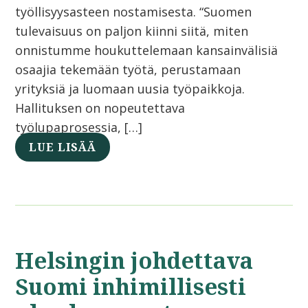
työllisyysasteen nostamisesta. “Suomen
tulevaisuus on paljon kiinni siitä, miten
onnistumme houkuttelemaan kansainvälisiä
osaajia tekemään työtä, perustamaan
yrityksiä ja luomaan uusia työpaikkoja.
Hallituksen on nopeutettava
työlupaprosessia, […]
LUE LISÄÄ
Helsingin johdettava
Suomi inhimillisesti