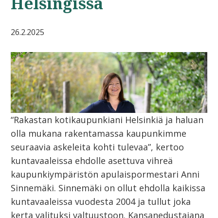
Helsingissä
26.2.2025
“Rakastan kotikaupunkiani Helsinkiä ja haluan
olla mukana rakentamassa kaupunkimme
seuraavia askeleita kohti tulevaa”, kertoo
kuntavaaleissa ehdolle asettuva vihreä
kaupunkiympäristön apulaispormestari Anni
Sinnemäki. Sinnemäki on ollut ehdolla kaikissa
kuntavaaleissa vuodesta 2004 ja tullut joka
kerta valituksi valtuustoon. Kansanedustajana