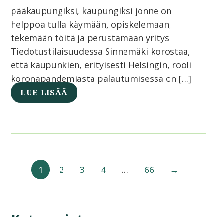
pääkaupungiksi, kaupungiksi jonne on
helppoa tulla käymään, opiskelemaan,
tekemään töitä ja perustamaan yritys.
Tiedotustilaisuudessa Sinnemäki korostaa,
että kaupunkien, erityisesti Helsingin, rooli
koronapandemiasta palautumisessa on […]
LUE LISÄÄ
1
2
3
4
…
66
→