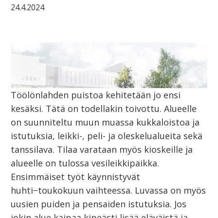
24.4.2024
Töölönlahden puistoa kehitetään jo ensi
kesäksi. Tätä on todellakin toivottu. Alueelle
on suunniteltu muun muassa kukkaloistoa ja
istutuksia, leikki-, peli- ja oleskelualueita sekä
tanssilava. Tilaa varataan myös kioskeille ja
alueelle on tulossa vesileikkipaikka.
Ensimmäiset työt käynnistyvät
huhti−toukokuun vaihteessa. Luvassa on myös
uusien puiden ja pensaiden istutuksia. Jos
jokin alue kaipaa kipeästi lisää eläväistä ja