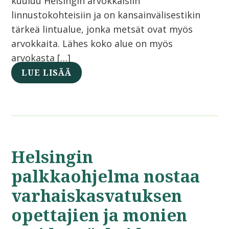
kuuluu Helsingin arvokkaisiin
linnustokohteisiin ja on kansainvälisestikin
tärkeä lintualue, jonka metsät ovat myös
arvokkaita. Lähes koko alue on myös
arvokasta […]
LUE LISÄÄ
Helsingin
palkkaohjelma nostaa
varhaiskasvatuksen
opettajien ja monien