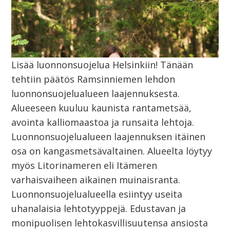
Lisää luonnonsuojelua Helsinkiin! Tänään
tehtiin päätös Ramsinniemen lehdon
luonnonsuojelualueen laajennuksesta.
Alueeseen kuuluu kaunista rantametsää,
avointa kalliomaastoa ja runsaita lehtoja.
Luonnonsuojelualueen laajennuksen itäinen
osa on kangasmetsävaltainen. Alueelta löytyy
myös Litorinameren eli Itämeren
varhaisvaiheen aikainen muinaisranta.
Luonnonsuojelualueella esiintyy useita
uhanalaisia lehtotyyppejä. Edustavan ja
monipuolisen lehtokasvillisuutensa ansiosta