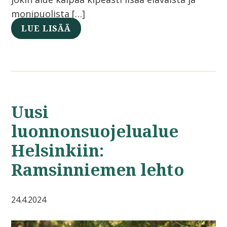
monipuolista […]
LUE LISÄÄ
Uusi
luonnonsuojelualue
Helsinkiin:
Ramsinniemen lehto
24.4.2024