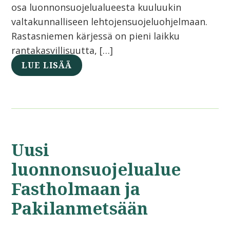
osa luonnonsuojelualueesta kuuluukin
valtakunnalliseen lehtojensuojeluohjelmaan.
Rastasniemen kärjessä on pieni laikku
rantakasvillisuutta, […]
LUE LISÄÄ
Uusi
luonnonsuojelualue
Fastholmaan ja
Pakilanmetsään