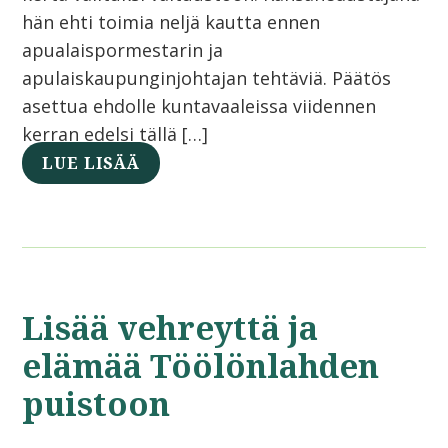
hän ehti toimia neljä kautta ennen
apualaispormestarin ja
apulaiskaupunginjohtajan tehtäviä. Päätös
asettua ehdolle kuntavaaleissa viidennen
kerran edelsi tällä […]
LUE LISÄÄ
Lisää vehreyttä ja
elämää Töölönlahden
puistoon