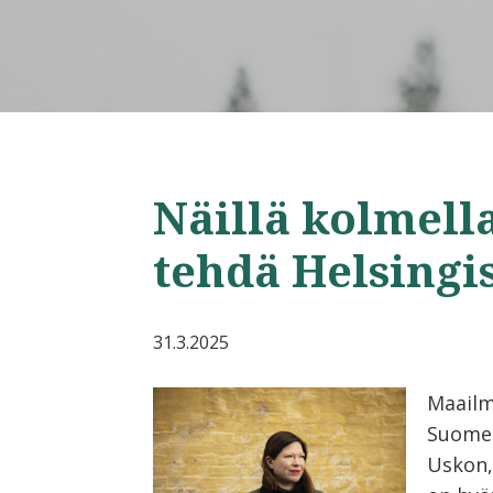
Näillä kolmell
tehdä Helsing
31.3.2025
Maailm
Suomes
Uskon,