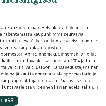
tan kotikaupunkiani Helsinkiä ja haluan olla
a rakentamassa kaupunkimme seuraavia
ta kohti tulevaa”, kertoo kuntavaaleissa ehdolle
va vihreä kaupunkiympäristön
spormestari Anni Sinnemäki. Sinnemäki on ollut
 kaikissa kuntavaaleissa vuodesta 2004 ja tullut
erta valituksi valtuustoon. Kansanedustajana hän
oimia neljä kautta ennen apualaispormestarin ja
skaupunginjohtajan tehtäviä. Päätös asettua
 kuntavaaleissa viidennen kerran edelsi tällä […]
 LISÄÄ