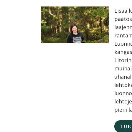
Lisää 
päätös
laajen
rantam
Luonno
kangas
Litori
muinai
uhanal
lehtok
luonno
lehtoj
pieni l
LUE