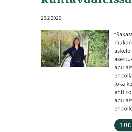
26.2.2025
“Rakas
mukan
askelei
asettu
apulai
ehdolla
joka k
ehti t
apulai
ehdolle
LUE