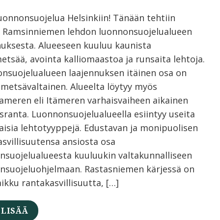
luonnonsuojelua Helsinkiin! Tänään tehtiin
 Ramsinniemen lehdon luonnonsuojelualueen
nuksesta. Alueeseen kuuluu kaunista
etsää, avointa kalliomaastoa ja runsaita lehtoja.
nsuojelualueen laajennuksen itäinen osa on
metsävaltainen. Alueelta löytyy myös
nameren eli Itämeren varhaisvaiheen aikainen
sranta. Luonnonsuojelualueella esiintyy useita
aisia lehtotyyppejä. Edustavan ja monipuolisen
asvillisuutensa ansiosta osa
nsuojelualueesta kuuluukin valtakunnalliseen
ensuojeluohjelmaan. Rastasniemen kärjessä on
aikku rantakasvillisuutta, […]
 LISÄÄ