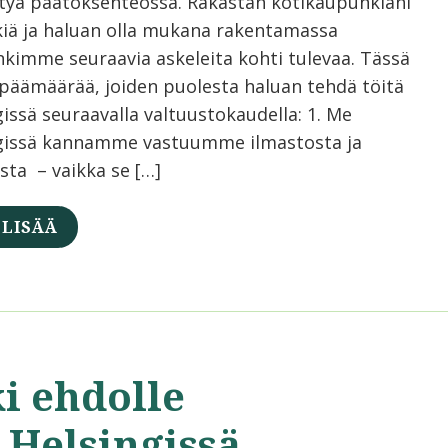
tyä päätöksenteossa. Rakastan kotikaupunkiani
kiä ja haluan olla mukana rakentamassa
kimme seuraavia askeleita kohti tulevaa. Tässä
päämäärää, joiden puolesta haluan tehdä töitä
issä seuraavalla valtuustokaudella: 1. Me
gissä kannamme vastuumme ilmastosta ja
sta – vaikka se […]
 LISÄÄ
i ehdolle
 Helsingissä