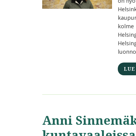
on hyö
Helsin
kaupun
kolme 
Helsing
Helsin
luonno
LUE
Anni Sinnemäk
kuntavaaleissa