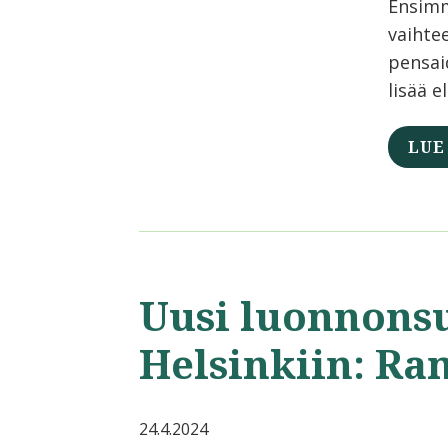
Ensimm
vaihte
pensaid
lisää e
LUE
Uusi luonnons
Helsinkiin: Ra
24.4.2024