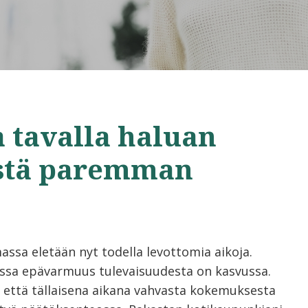
a tavalla haluan
istä paremman
assa eletään nyt todella levottomia aikoja.
sa epävarmuus tulevaisuudesta on kasvussa.
 että tällaisena aikana vahvasta kokemuksesta