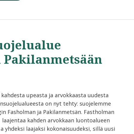
uojelualue
a Pakilanmetsään
 kahdesta upeasta ja arvokkaasta uudesta
nsuojelualueesta on nyt tehty: suojelemme
gin Fasholman ja Pakilanmetsän. Fastholman
u laajentaa kahden arvokkaan luontoalueen
a yhdeksi laajaksi kokonaisuudeksi, sillä uusi