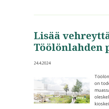
Lisää vehreytt
Töölönlahden 
24.4.2024
Töölön
on tod
muassa 
oleske
kioskei