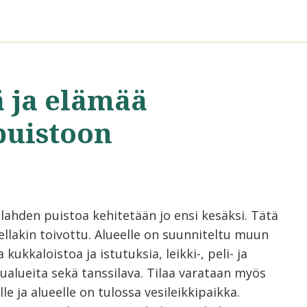
ä ja elämää
puistoon
lahden puistoa kehitetään jo ensi kesäksi. Tätä
ellakin toivottu. Alueelle on suunniteltu muun
kukkaloistoa ja istutuksia, leikki-, peli- ja
lualueita sekä tanssilava. Tilaa varataan myös
lle ja alueelle on tulossa vesileikkipaikka.