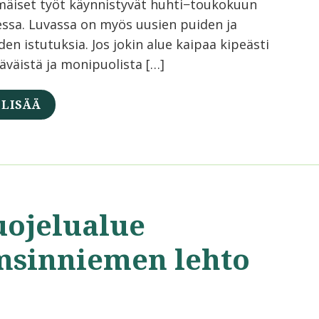
äiset työt käynnistyvät huhti−toukokuun
essa. Luvassa on myös uusien puiden ja
en istutuksia. Jos jokin alue kaipaa kipeästi
läväistä ja monipuolista […]
 LISÄÄ
uojelualue
msinniemen lehto