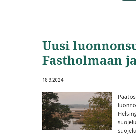
Uusi luonnons
Fastholmaan j
18.3.2024
Päätös
luonno
Helsin
suojel
suojelu