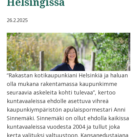
Helsingissä
26.2.2025
“Rakastan kotikaupunkiani Helsinkiä ja haluan
olla mukana rakentamassa kaupunkimme
seuraavia askeleita kohti tulevaa”, kertoo
kuntavaaleissa ehdolle asettuva vihreä
kaupunkiympäristön apulaispormestari Anni
Sinnemäki. Sinnemäki on ollut ehdolla kaikissa
kuntavaaleissa vuodesta 2004 ja tullut joka
kerta valituksi valtuustoon. Kansanedustajana