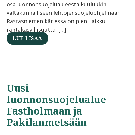
osa luonnonsuojelualueesta kuuluukin
valtakunnalliseen lehtojensuojeluohjelmaan.
Rastasniemen kärjessä on pieni laikku
rantakasvillisuutta, […]
LUE LISÄÄ
Uusi
luonnonsuojelualue
Fastholmaan ja
Pakilanmetsään