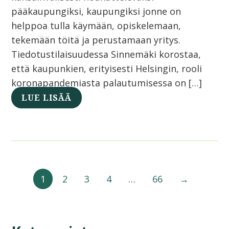
pääkaupungiksi, kaupungiksi jonne on
helppoa tulla käymään, opiskelemaan,
tekemään töitä ja perustamaan yritys.
Tiedotustilaisuudessa Sinnemäki korostaa,
että kaupunkien, erityisesti Helsingin, rooli
koronapandemiasta palautumisessa on […]
LUE LISÄÄ
1
2
3
4
…
66
→