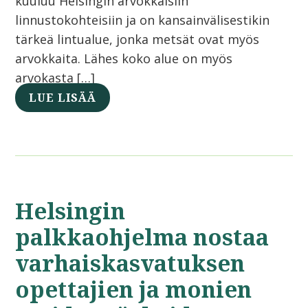
kuuluu Helsingin arvokkaisiin
linnustokohteisiin ja on kansainvälisestikin
tärkeä lintualue, jonka metsät ovat myös
arvokkaita. Lähes koko alue on myös
arvokasta […]
LUE LISÄÄ
Helsingin
palkkaohjelma nostaa
varhaiskasvatuksen
opettajien ja monien