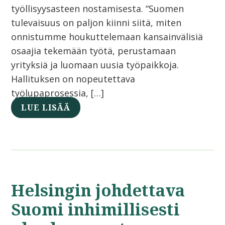
työllisyysasteen nostamisesta. “Suomen
tulevaisuus on paljon kiinni siitä, miten
onnistumme houkuttelemaan kansainvälisiä
osaajia tekemään työtä, perustamaan
yrityksiä ja luomaan uusia työpaikkoja.
Hallituksen on nopeutettava
työlupaprosessia, […]
LUE LISÄÄ
Helsingin johdettava
Suomi inhimillisesti