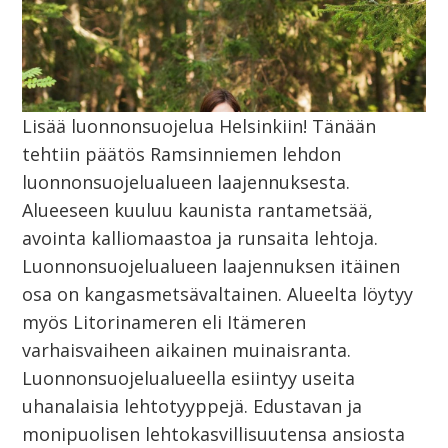
Lisää luonnonsuojelua Helsinkiin! Tänään
tehtiin päätös Ramsinniemen lehdon
luonnonsuojelualueen laajennuksesta.
Alueeseen kuuluu kaunista rantametsää,
avointa kalliomaastoa ja runsaita lehtoja.
Luonnonsuojelualueen laajennuksen itäinen
osa on kangasmetsävaltainen. Alueelta löytyy
myös Litorinameren eli Itämeren
varhaisvaiheen aikainen muinaisranta.
Luonnonsuojelualueella esiintyy useita
uhanalaisia lehtotyyppejä. Edustavan ja
monipuolisen lehtokasvillisuutensa ansiosta