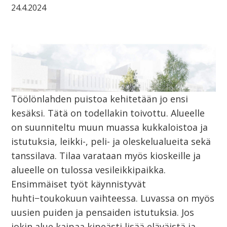
24.4.2024
Töölönlahden puistoa kehitetään jo ensi
kesäksi. Tätä on todellakin toivottu. Alueelle
on suunniteltu muun muassa kukkaloistoa ja
istutuksia, leikki-, peli- ja oleskelualueita sekä
tanssilava. Tilaa varataan myös kioskeille ja
alueelle on tulossa vesileikkipaikka.
Ensimmäiset työt käynnistyvät
huhti−toukokuun vaihteessa. Luvassa on myös
uusien puiden ja pensaiden istutuksia. Jos
jokin alue kaipaa kipeästi lisää eläväistä ja