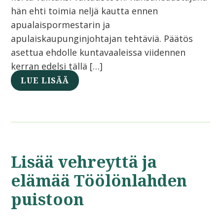
hän ehti toimia neljä kautta ennen
apualaispormestarin ja
apulaiskaupunginjohtajan tehtäviä. Päätös
asettua ehdolle kuntavaaleissa viidennen
kerran edelsi tällä […]
LUE LISÄÄ
Lisää vehreyttä ja
elämää Töölönlahden
puistoon