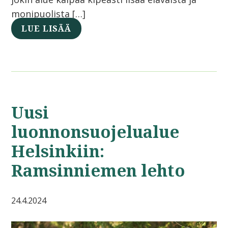
monipuolista […]
LUE LISÄÄ
Uusi
luonnonsuojelualue
Helsinkiin:
Ramsinniemen lehto
24.4.2024