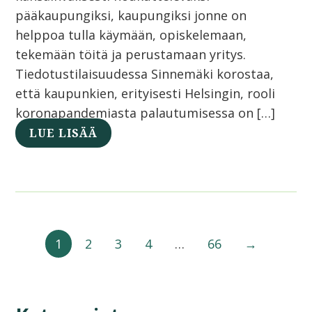
pääkaupungiksi, kaupungiksi jonne on
helppoa tulla käymään, opiskelemaan,
tekemään töitä ja perustamaan yritys.
Tiedotustilaisuudessa Sinnemäki korostaa,
että kaupunkien, erityisesti Helsingin, rooli
koronapandemiasta palautumisessa on […]
LUE LISÄÄ
1
2
3
4
…
66
→