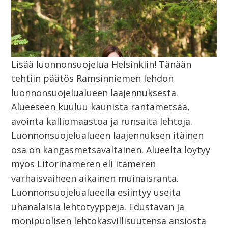
Lisää luonnonsuojelua Helsinkiin! Tänään
tehtiin päätös Ramsinniemen lehdon
luonnonsuojelualueen laajennuksesta.
Alueeseen kuuluu kaunista rantametsää,
avointa kalliomaastoa ja runsaita lehtoja.
Luonnonsuojelualueen laajennuksen itäinen
osa on kangasmetsävaltainen. Alueelta löytyy
myös Litorinameren eli Itämeren
varhaisvaiheen aikainen muinaisranta.
Luonnonsuojelualueella esiintyy useita
uhanalaisia lehtotyyppejä. Edustavan ja
monipuolisen lehtokasvillisuutensa ansiosta