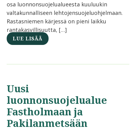
osa luonnonsuojelualueesta kuuluukin
valtakunnalliseen lehtojensuojeluohjelmaan.
Rastasniemen kärjessä on pieni laikku
rantakasvillisuutta, […]
LUE LISÄÄ
Uusi
luonnonsuojelualue
Fastholmaan ja
Pakilanmetsään