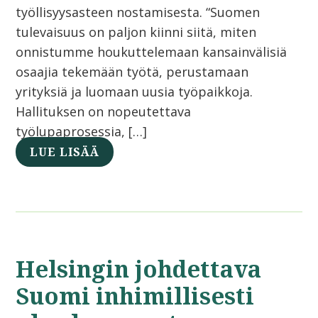
työllisyysasteen nostamisesta. “Suomen
tulevaisuus on paljon kiinni siitä, miten
onnistumme houkuttelemaan kansainvälisiä
osaajia tekemään työtä, perustamaan
yrityksiä ja luomaan uusia työpaikkoja.
Hallituksen on nopeutettava
työlupaprosessia, […]
LUE LISÄÄ
Helsingin johdettava
Suomi inhimillisesti