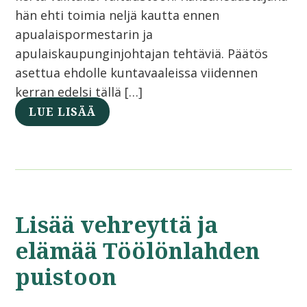
hän ehti toimia neljä kautta ennen
apualaispormestarin ja
apulaiskaupunginjohtajan tehtäviä. Päätös
asettua ehdolle kuntavaaleissa viidennen
kerran edelsi tällä […]
LUE LISÄÄ
Lisää vehreyttä ja
elämää Töölönlahden
puistoon