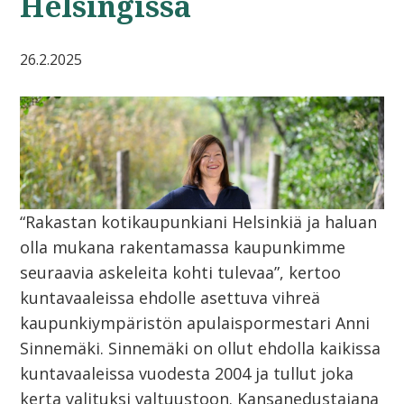
Helsingissä
26.2.2025
“Rakastan kotikaupunkiani Helsinkiä ja haluan
olla mukana rakentamassa kaupunkimme
seuraavia askeleita kohti tulevaa”, kertoo
kuntavaaleissa ehdolle asettuva vihreä
kaupunkiympäristön apulaispormestari Anni
Sinnemäki. Sinnemäki on ollut ehdolla kaikissa
kuntavaaleissa vuodesta 2004 ja tullut joka
kerta valituksi valtuustoon. Kansanedustajana