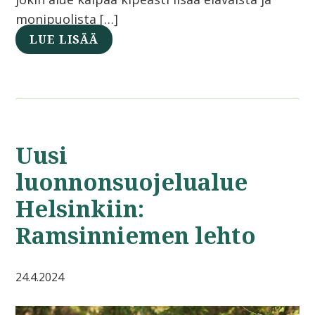
monipuolista […]
LUE LISÄÄ
Uusi
luonnonsuojelualue
Helsinkiin:
Ramsinniemen lehto
24.4.2024