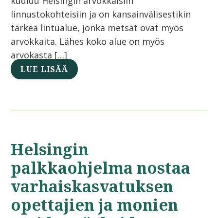
kuuluu Helsingin arvokkaisiin
linnustokohteisiin ja on kansainvälisestikin
tärkeä lintualue, jonka metsät ovat myös
arvokkaita. Lähes koko alue on myös
arvokasta […]
LUE LISÄÄ
Helsingin
palkkaohjelma nostaa
varhaiskasvatuksen
opettajien ja monien