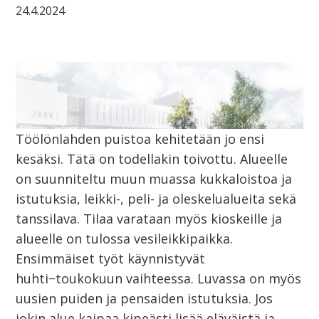
24.4.2024
Töölönlahden puistoa kehitetään jo ensi
kesäksi. Tätä on todellakin toivottu. Alueelle
on suunniteltu muun muassa kukkaloistoa ja
istutuksia, leikki-, peli- ja oleskelualueita sekä
tanssilava. Tilaa varataan myös kioskeille ja
alueelle on tulossa vesileikkipaikka.
Ensimmäiset työt käynnistyvät
huhti−toukokuun vaihteessa. Luvassa on myös
uusien puiden ja pensaiden istutuksia. Jos
jokin alue kaipaa kipeästi lisää eläväistä ja